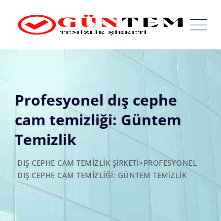
Skip
to
content
Profesyonel dış cephe
cam temizliği: Güntem
Temizlik
DIŞ CEPHE CAM TEMIZLIK ŞIRKETI
>
PROFESYONEL
DIŞ CEPHE CAM TEMIZLIĞI: GÜNTEM TEMIZLIK