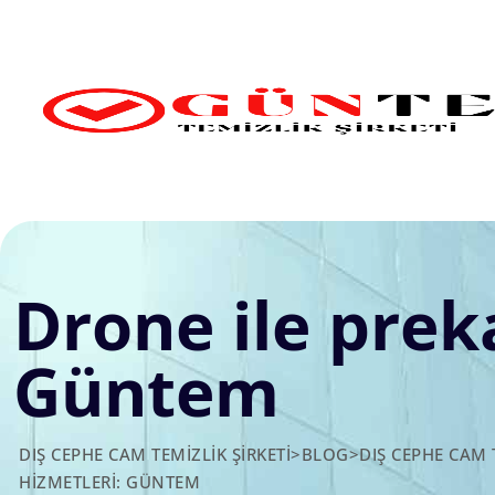
Skip
to
content
Drone ile prek
Güntem
DIŞ CEPHE CAM TEMIZLIK ŞIRKETI
>
BLOG
>
DIŞ CEPHE CAM 
HIZMETLERI: GÜNTEM