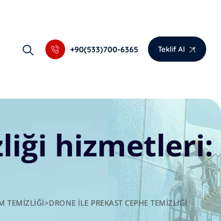
+90(533)700-6365
Teklif Al
iği hizmetleri:
M TEMIZLIĞI
>
DRONE ILE PREKAST CEPHE TEMIZLIĞI