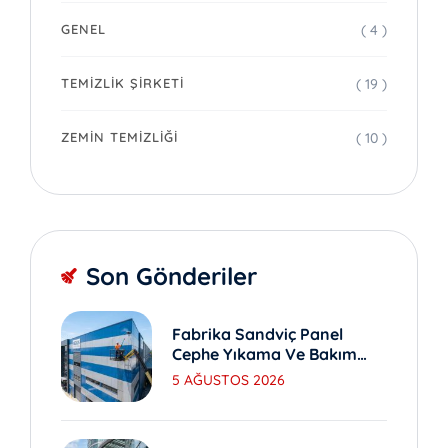
( 4 )
GENEL
( 19 )
TEMIZLIK ŞIRKETI
( 10 )
ZEMIN TEMIZLIĞI
Son Gönderiler
Fabrika Sandviç Panel
Cephe Yıkama Ve Bakım
Yöntemleri
5 AĞUSTOS 2026