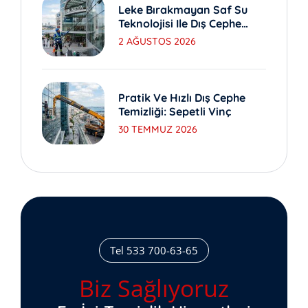
Leke Bırakmayan Saf Su
Teknolojisi Ile Dış Cephe
Yıkama
2 AĞUSTOS 2026
Pratik Ve Hızlı Dış Cephe
Temizliği: Sepetli Vinç
30 TEMMUZ 2026
Tel 533 700-63-65
Biz Sağlıyoruz