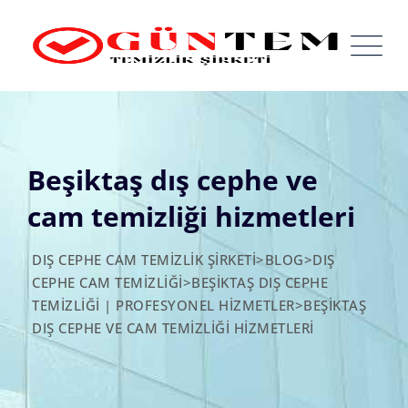
Skip
to
content
Beşiktaş dış cephe ve
cam temizliği hizmetleri
DIŞ CEPHE CAM TEMIZLIK ŞIRKETI
>
BLOG
>
DIŞ
CEPHE CAM TEMIZLIĞI
>
BEŞIKTAŞ DIŞ CEPHE
TEMIZLIĞI | PROFESYONEL HIZMETLER
>
BEŞIKTAŞ
DIŞ CEPHE VE CAM TEMIZLIĞI HIZMETLERI