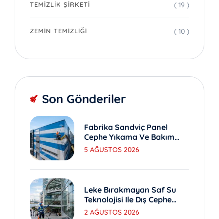
( 19 )
TEMIZLIK ŞIRKETI
( 10 )
ZEMIN TEMIZLIĞI
Son Gönderiler
Fabrika Sandviç Panel
Cephe Yıkama Ve Bakım
Yöntemleri
5 AĞUSTOS 2026
Leke Bırakmayan Saf Su
Teknolojisi Ile Dış Cephe
Yıkama
2 AĞUSTOS 2026