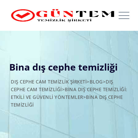
Skip
to
content
Bina dış cephe temizliği
DIŞ CEPHE CAM TEMIZLIK ŞIRKETI
>
BLOG
>
DIŞ
CEPHE CAM TEMIZLIĞI
>
BINA DIŞ CEPHE TEMIZLIĞI:
ETKILI VE GÜVENLI YÖNTEMLER
>
BINA DIŞ CEPHE
TEMIZLIĞI