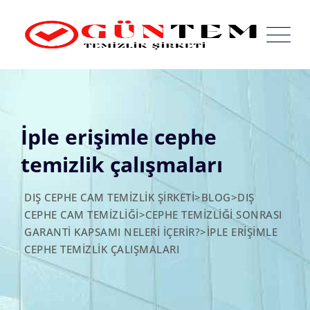
Skip
to
content
İple erişimle cephe
temizlik çalışmaları
DIŞ CEPHE CAM TEMIZLIK ŞIRKETI
>
BLOG
>
DIŞ
CEPHE CAM TEMIZLIĞI
>
CEPHE TEMIZLIĞI SONRASI
GARANTI KAPSAMI NELERI İÇERIR?
>
İPLE ERIŞIMLE
CEPHE TEMIZLIK ÇALIŞMALARI