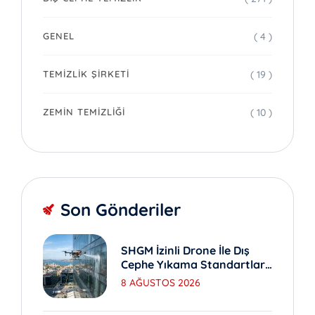
( 4 )
GENEL
( 19 )
TEMIZLIK ŞIRKETI
( 10 )
ZEMIN TEMIZLIĞI
Son Gönderiler
SHGM İzinli Drone İle Dış
Cephe Yıkama Standartları
Nedir?
8 AĞUSTOS 2026