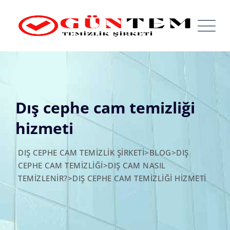
Skip
to
content
Dış cephe cam temizliği
hizmeti
DIŞ CEPHE CAM TEMIZLIK ŞIRKETI
>
BLOG
>
DIŞ
CEPHE CAM TEMIZLIĞI
>
DIŞ CAM NASIL
TEMIZLENIR?
>
DIŞ CEPHE CAM TEMIZLIĞI HIZMETI