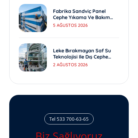
Fabrika Sandviç Panel
Cephe Yıkama Ve Bakım
Yöntemleri
5 AĞUSTOS 2026
Leke Bırakmayan Saf Su
Teknolojisi Ile Dış Cephe
Yıkama
2 AĞUSTOS 2026
Tel 533 700-63-65
Biz Sağlıyoruz