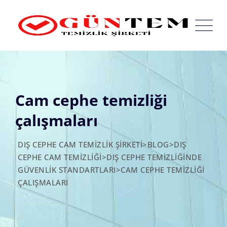
Skip
to
content
Cam cephe temizliği
çalışmaları
DIŞ CEPHE CAM TEMIZLIK ŞIRKETI
>
BLOG
>
DIŞ
CEPHE CAM TEMIZLIĞI
>
DIŞ CEPHE TEMIZLIĞINDE
GÜVENLIK STANDARTLARI
>
CAM CEPHE TEMIZLIĞI
ÇALIŞMALARI