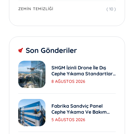
( 10 )
ZEMIN TEMIZLIĞI
Son Gönderiler
SHGM İzinli Drone İle Dış
Cephe Yıkama Standartları
Nedir?
8 AĞUSTOS 2026
Fabrika Sandviç Panel
Cephe Yıkama Ve Bakım
Yöntemleri
5 AĞUSTOS 2026