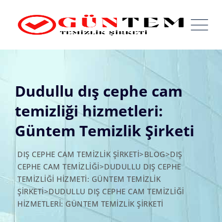
Skip
to
content
Dudullu dış cephe cam
temizliği hizmetleri:
Güntem Temizlik Şirketi
DIŞ CEPHE CAM TEMIZLIK ŞIRKETI
>
BLOG
>
DIŞ
CEPHE CAM TEMIZLIĞI
>
DUDULLU DIŞ CEPHE
TEMIZLIĞI HIZMETI: GÜNTEM TEMIZLIK
ŞIRKETI
>
DUDULLU DIŞ CEPHE CAM TEMIZLIĞI
HIZMETLERI: GÜNTEM TEMIZLIK ŞIRKETI