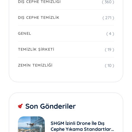
( 360 )
DIŞ CEPHE TEMIZLIĞI
( 271 )
DIŞ CEPHE TEMIZLIK
( 4 )
GENEL
( 19 )
TEMIZLIK ŞIRKETI
( 10 )
ZEMIN TEMIZLIĞI
Son Gönderiler
SHGM İzinli Drone İle Dış
Cephe Yıkama Standartları