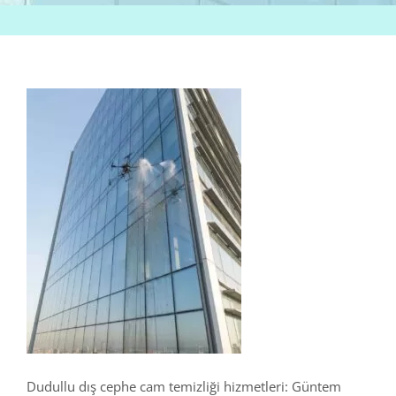
Dudullu dış cephe cam temizliği hizmetleri: Güntem