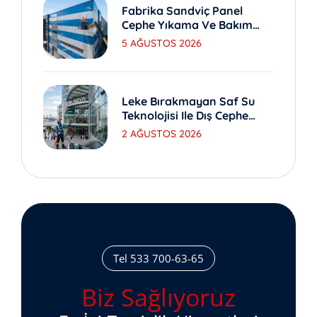
Fabrika Sandviç Panel
Cephe Yıkama Ve Bakım
Yöntemleri
5 AĞUSTOS 2026
Leke Bırakmayan Saf Su
Teknolojisi Ile Dış Cephe
Yıkama
2 AĞUSTOS 2026
Tel 533 700-63-65
Biz Sağlıyoruz