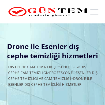
Skip
to
content
Drone ile Esenler dış
cephe temizliği hizmetleri
DIŞ CEPHE CAM TEMIZLIK ŞIRKETI
>
BLOG
>
DIŞ
CEPHE CAM TEMIZLIĞI
>
PROFESYONEL ESENLER DIŞ
CEPHE TEMIZLIĞI VE CAM TEMIZLIĞI
>
DRONE ILE
ESENLER DIŞ CEPHE TEMIZLIĞI HIZMETLERI