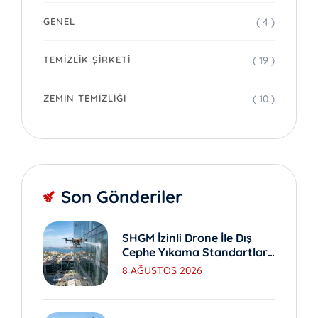
( 4 )
GENEL
( 19 )
TEMIZLIK ŞIRKETI
( 10 )
ZEMIN TEMIZLIĞI
Son Gönderiler
SHGM İzinli Drone İle Dış
Cephe Yıkama Standartları
Nedir?
8 AĞUSTOS 2026