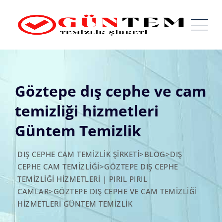
Skip
to
content
Göztepe dış cephe ve cam
temizliği hizmetleri
Güntem Temizlik
DIŞ CEPHE CAM TEMIZLIK ŞIRKETI
>
BLOG
>
DIŞ
CEPHE CAM TEMIZLIĞI
>
GÖZTEPE DIŞ CEPHE
TEMIZLIĞI HIZMETLERI | PIRIL PIRIL
CAMLAR
>
GÖZTEPE DIŞ CEPHE VE CAM TEMIZLIĞI
HIZMETLERI GÜNTEM TEMIZLIK