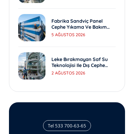
Fabrika Sandviç Panel
Cephe Yıkama Ve Bakım
Yöntemleri
5 AĞUSTOS 2026
Leke Bırakmayan Saf Su
Teknolojisi Ile Dış Cephe
Yıkama
2 AĞUSTOS 2026
Tel 533 700-63-65