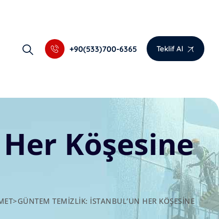
+90(533)700-6365
Teklif Al
 Her Köşesine
ZMET
>
GÜNTEM TEMIZLIK: İSTANBUL’UN HER KÖŞESINE