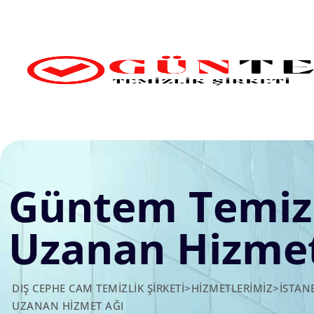
Skip
to
content
Güntem Temizl
Uzanan Hizmet
DIŞ CEPHE CAM TEMIZLIK ŞIRKETI
>
HİZMETLERİMİZ
>
İSTAN
UZANAN HIZMET AĞI