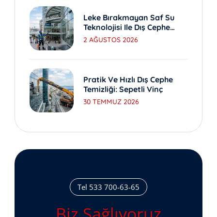
Leke Bırakmayan Saf Su
Teknolojisi Ile Dış Cephe
Yıkama
2 AĞUSTOS 2026
Pratik Ve Hızlı Dış Cephe
Temizliği: Sepetli Vinç
30 TEMMUZ 2026
Tel 533 700-63-65
Biz Sağlıyoruz