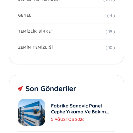
( 4 )
GENEL
( 19 )
TEMIZLIK ŞIRKETI
( 10 )
ZEMIN TEMIZLIĞI
Son Gönderiler
Fabrika Sandviç Panel
Cephe Yıkama Ve Bakım
Yöntemleri
5 AĞUSTOS 2026