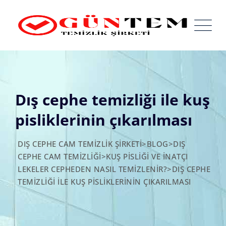
Skip
to
content
Dış cephe temizliği ile kuş
pisliklerinin çıkarılması
DIŞ CEPHE CAM TEMIZLIK ŞIRKETI
>
BLOG
>
DIŞ
CEPHE CAM TEMIZLIĞI
>
KUŞ PISLIĞI VE İNATÇI
LEKELER CEPHEDEN NASIL TEMIZLENIR?
>
DIŞ CEPHE
TEMIZLIĞI ILE KUŞ PISLIKLERININ ÇIKARILMASI