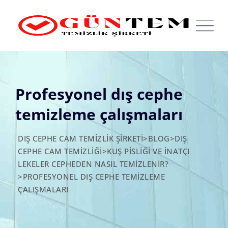
Skip
to
content
Profesyonel dış cephe
temizleme çalışmaları
DIŞ CEPHE CAM TEMIZLIK ŞIRKETI
>
BLOG
>
DIŞ
CEPHE CAM TEMIZLIĞI
>
KUŞ PISLIĞI VE İNATÇI
LEKELER CEPHEDEN NASIL TEMIZLENIR?
>
PROFESYONEL DIŞ CEPHE TEMIZLEME
ÇALIŞMALARI