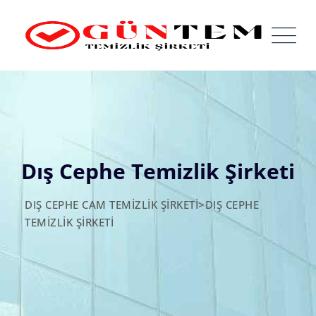
Skip
to
content
Dış Cephe Temizlik Şirketi
DIŞ CEPHE CAM TEMIZLIK ŞIRKETI
>
DIŞ CEPHE
TEMIZLIK ŞIRKETI