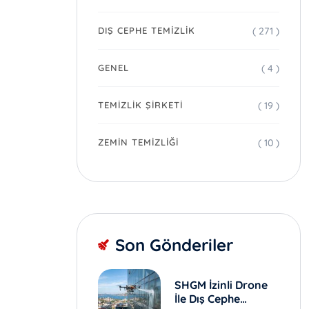
( 271 )
DIŞ CEPHE TEMIZLIK
( 4 )
GENEL
( 19 )
TEMIZLIK ŞIRKETI
( 10 )
ZEMIN TEMIZLIĞI
Son Gönderiler
SHGM İzinli Drone
İle Dış Cephe