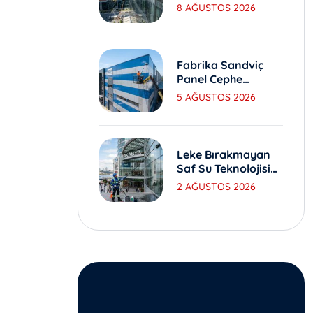
Yıkama
8 AĞUSTOS 2026
Standartları Nedir?
Fabrika Sandviç
Panel Cephe
Yıkama Ve Bakım
5 AĞUSTOS 2026
Yöntemleri
Leke Bırakmayan
Saf Su Teknolojisi
Ile Dış Cephe
2 AĞUSTOS 2026
Yıkama