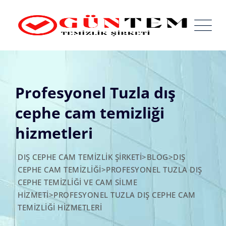
Skip
to
content
Profesyonel Tuzla dış
cephe cam temizliği
hizmetleri
DIŞ CEPHE CAM TEMIZLIK ŞIRKETI
>
BLOG
>
DIŞ
CEPHE CAM TEMIZLIĞI
>
PROFESYONEL TUZLA DIŞ
CEPHE TEMIZLIĞI VE CAM SILME
HIZMETI
>
PROFESYONEL TUZLA DIŞ CEPHE CAM
TEMIZLIĞI HIZMETLERI