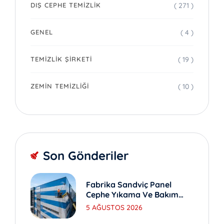
( 271 )
DIŞ CEPHE TEMIZLIK
( 4 )
GENEL
( 19 )
TEMIZLIK ŞIRKETI
( 10 )
ZEMIN TEMIZLIĞI
Son Gönderiler
Fabrika Sandviç Panel
Cephe Yıkama Ve Bakım
Yöntemleri
5 AĞUSTOS 2026