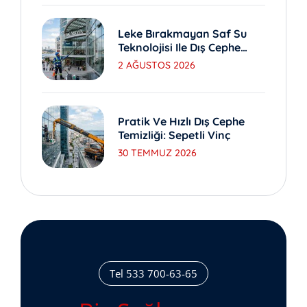
Leke Bırakmayan Saf Su
Teknolojisi Ile Dış Cephe
Yıkama
2 AĞUSTOS 2026
Pratik Ve Hızlı Dış Cephe
Temizliği: Sepetli Vinç
30 TEMMUZ 2026
Tel 533 700-63-65