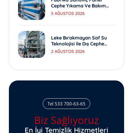
Cephe Yıkama Ve Bakım
Yöntemleri
5 AĞUSTOS 2026
Leke Bırakmayan Saf Su
Teknolojisi Ile Dış Cephe
Yıkama
2 AĞUSTOS 2026
Tel 533 700-63-65
Biz Sağlıyoruz
En İyi Temizlik Hizmetleri