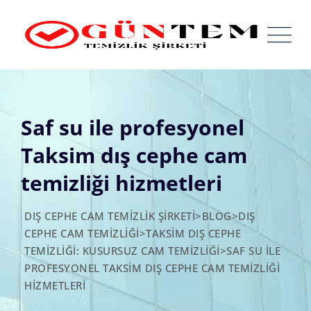
Skip
to
content
Saf su ile profesyonel
Taksim dış cephe cam
temizliği hizmetleri
DIŞ CEPHE CAM TEMIZLIK ŞIRKETI
>
BLOG
>
DIŞ
CEPHE CAM TEMIZLIĞI
>
TAKSIM DIŞ CEPHE
TEMIZLIĞI: KUSURSUZ CAM TEMIZLIĞI
>
SAF SU ILE
PROFESYONEL TAKSIM DIŞ CEPHE CAM TEMIZLIĞI
HIZMETLERI