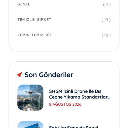
( 4 )
GENEL
( 19 )
TEMIZLIK ŞIRKETI
( 10 )
ZEMIN TEMIZLIĞI
Son Gönderiler
SHGM İzinli Drone İle Dış
Cephe Yıkama Standartları
Nedir?
8 AĞUSTOS 2026
Fabrika Sandviç Panel