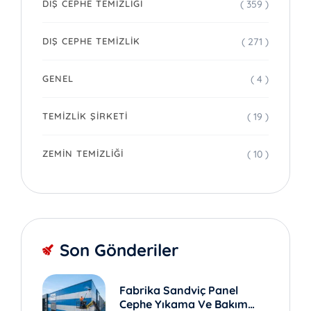
( 359 )
DIŞ CEPHE TEMIZLIĞI
( 271 )
DIŞ CEPHE TEMIZLIK
( 4 )
GENEL
( 19 )
TEMIZLIK ŞIRKETI
( 10 )
ZEMIN TEMIZLIĞI
Son Gönderiler
Fabrika Sandviç Panel
Cephe Yıkama Ve Bakım