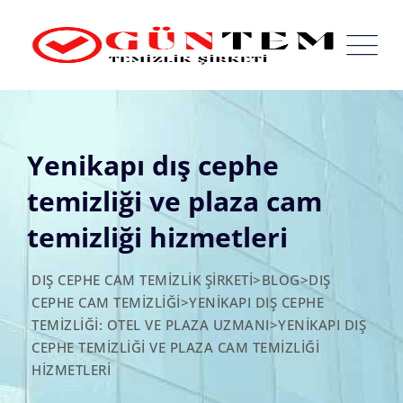
Skip
to
content
Yenikapı dış cephe
temizliği ve plaza cam
temizliği hizmetleri
DIŞ CEPHE CAM TEMIZLIK ŞIRKETI
>
BLOG
>
DIŞ
CEPHE CAM TEMIZLIĞI
>
YENIKAPI DIŞ CEPHE
TEMIZLIĞI: OTEL VE PLAZA UZMANI
>
YENIKAPI DIŞ
CEPHE TEMIZLIĞI VE PLAZA CAM TEMIZLIĞI
HIZMETLERI