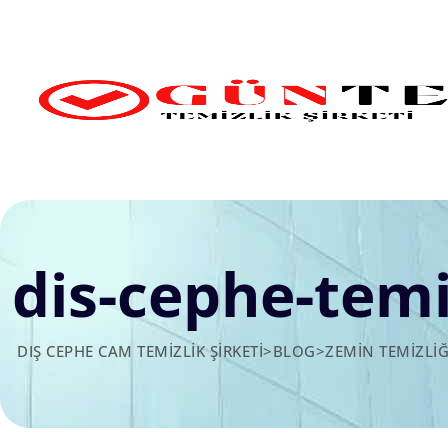
Skip
to
content
dis-cephe-temi
DIŞ CEPHE CAM TEMIZLIK ŞIRKETI
>
BLOG
>
ZEMIN TEMIZLIĞ