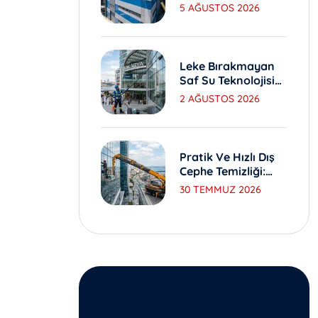
Yıkama Ve Bakım
5 AĞUSTOS 2026
Yöntemleri
Leke Bırakmayan
Saf Su Teknolojisi
Ile Dış Cephe
2 AĞUSTOS 2026
Yıkama
Pratik Ve Hızlı Dış
Cephe Temizliği:
Sepetli Vinç
30 TEMMUZ 2026