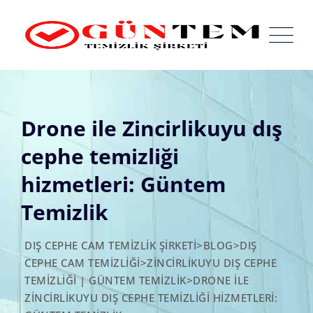
Skip
to
content
Drone ile Zincirlikuyu dış
cephe temizliği
hizmetleri: Güntem
Temizlik
DIŞ CEPHE CAM TEMIZLIK ŞIRKETI
>
BLOG
>
DIŞ
CEPHE CAM TEMIZLIĞI
>
ZINCIRLIKUYU DIŞ CEPHE
TEMIZLIĞI | GÜNTEM TEMIZLIK
>
DRONE ILE
ZINCIRLIKUYU DIŞ CEPHE TEMIZLIĞI HIZMETLERI: