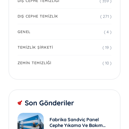
( 359 )
DIŞ CEPHE TEMIZLIĞI
( 271 )
DIŞ CEPHE TEMIZLIK
( 4 )
GENEL
( 19 )
TEMIZLIK ŞIRKETI
( 10 )
ZEMIN TEMIZLIĞI
Son Gönderiler
Fabrika Sandviç Panel
Cephe Yıkama Ve Bakım