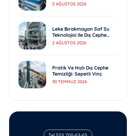
Yöntemleri
5 AĞUSTOS 2026
Leke Bırakmayan Saf Su
Teknolojisi Ile Dış Cephe
Yıkama
2 AĞUSTOS 2026
Pratik Ve Hızlı Dış Cephe
Temizliği: Sepetli Vinç
30 TEMMUZ 2026
Tel 533 700-63-65