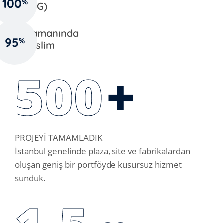
100
%
(İSG)
Zamanında
95
%
Teslim
500
+
PROJEYİ TAMAMLADIK
İstanbul genelinde plaza, site ve fabrikalardan
oluşan geniş bir portföyde kusursuz hizmet
sunduk.