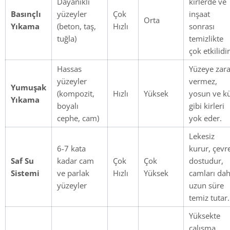
Dayanıklı
kirlerde ve
Basınçlı
yüzeyler
Çok
inşaat
Orta
Yıkama
(beton, taş,
Hızlı
sonrası
tuğla)
temizlikte
çok etkilidir
Hassas
Yüzeye zara
yüzeyler
vermez,
Yumuşak
(kompozit,
Hızlı
Yüksek
yosun ve k
Yıkama
boyalı
gibi kirleri
cephe, cam)
yok eder.
Lekesiz
6-7 kata
kurur, çevr
Saf Su
kadar cam
Çok
Çok
dostudur,
Sistemi
ve parlak
Hızlı
Yüksek
camları da
yüzeyler
uzun süre
temiz tutar.
Yüksekte
çalışma