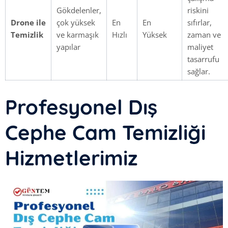
Gökdelenler,
riskini
Drone ile
çok yüksek
En
En
sıfırlar,
Temizlik
ve karmaşık
Hızlı
Yüksek
zaman ve
yapılar
maliyet
tasarrufu
sağlar.
Profesyonel Dış
Cephe Cam Temizliği
Hizmetlerimiz