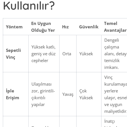
Kullanılır?
En Uygun
Temel
Yöntem
Hız
Güvenlik
Olduğu Yer
Avantajlar
Dengeli
Yüksek katlı,
çalışma
Sepetli
geniş ve düz
Orta
Yüksek
alanı, detay
Vinç
cepheler
temizlik
imkanı.
Vinç
Ulaşılması
kurulamay
İple
zor, girintili-
Çok
yerlere
Yavaş
Erişim
çıkıntılı
Yüksek
ulaşır, esne
yapılar
ve uygun
maliyetlidir
İnatçı