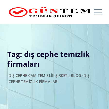
Skip
to
content
Tag: dış cephe temizlik
firmaları
DIŞ CEPHE CAM TEMIZLIK ŞIRKETI
>
BLOG
>
DIŞ
CEPHE TEMIZLIK FIRMALARI