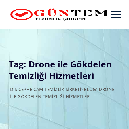
Skip
to
content
Tag: Drone ile Gökdelen
Temizliği Hizmetleri
DIŞ CEPHE CAM TEMIZLIK ŞIRKETI
>
BLOG
>
DRONE
ILE GÖKDELEN TEMIZLIĞI HIZMETLERI