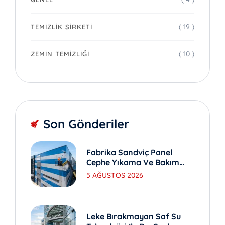
( 19 )
TEMIZLIK ŞIRKETI
( 10 )
ZEMIN TEMIZLIĞI
Son Gönderiler
Fabrika Sandviç Panel
Cephe Yıkama Ve Bakım
Yöntemleri
5 AĞUSTOS 2026
Leke Bırakmayan Saf Su