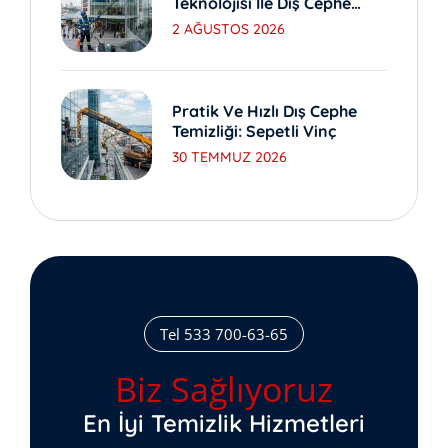
Teknolojisi Ile Dış Cephe
Yıkama
2 AĞUSTOS 2026
Pratik Ve Hızlı Dış Cephe
Temizliği: Sepetli Vinç
30 TEMMUZ 2026
Tel 533 700-63-65
Biz Sağlıyoruz
En İyi Temizlik Hizmetleri