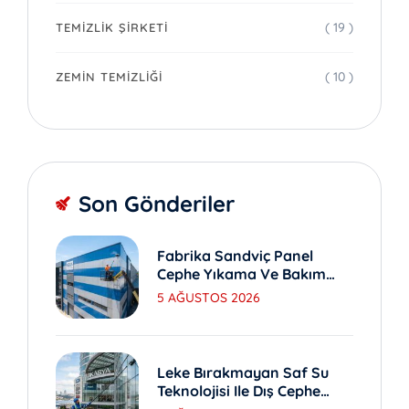
( 19 )
TEMIZLIK ŞIRKETI
( 10 )
ZEMIN TEMIZLIĞI
Son Gönderiler
Fabrika Sandviç Panel
Cephe Yıkama Ve Bakım
Yöntemleri
5 AĞUSTOS 2026
Leke Bırakmayan Saf Su
Teknolojisi Ile Dış Cephe