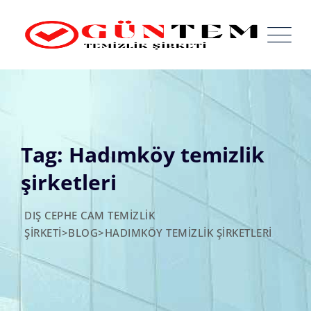
Skip
to
content
Tag: Hadımköy temizlik
şirketleri
DIŞ CEPHE CAM TEMIZLIK
ŞIRKETI
>
BLOG
>
HADIMKÖY TEMIZLIK ŞIRKETLERI