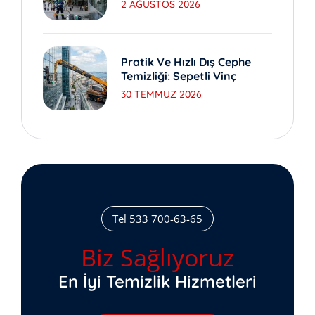
Yıkama
2 AĞUSTOS 2026
Pratik Ve Hızlı Dış Cephe
Temizliği: Sepetli Vinç
30 TEMMUZ 2026
Tel 533 700-63-65
Biz Sağlıyoruz
En İyi Temizlik Hizmetleri