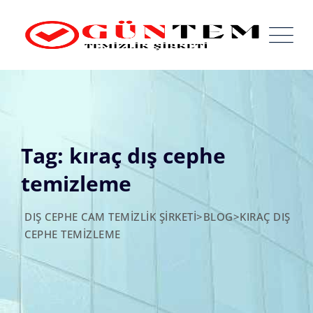
Skip
to
content
Tag: kıraç dış cephe
temizleme
DIŞ CEPHE CAM TEMIZLIK ŞIRKETI
>
BLOG
>
KIRAÇ DIŞ
CEPHE TEMIZLEME