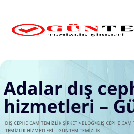
Skip
to
content
Adalar dış cep
hizmetleri – G
DIŞ CEPHE CAM TEMIZLIK ŞIRKETI
>
BLOG
>
DIŞ CEPHE CAM 
TEMIZLIK HIZMETLERI – GÜNTEM TEMIZLIK