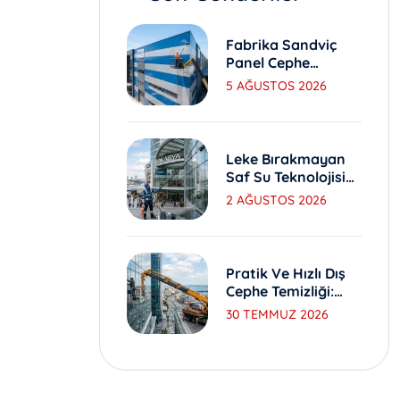
Fabrika Sandviç
Panel Cephe
Yıkama Ve Bakım
5 AĞUSTOS 2026
Yöntemleri
Leke Bırakmayan
Saf Su Teknolojisi
Ile Dış Cephe
2 AĞUSTOS 2026
Yıkama
Pratik Ve Hızlı Dış
Cephe Temizliği:
Sepetli Vinç
30 TEMMUZ 2026