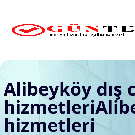
Skip
to
content
Alibeyköy dış 
hizmetleriAlib
hizmetleri