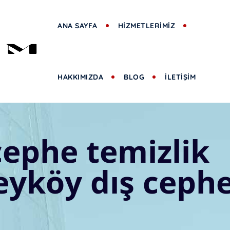
ANA SAYFA
HİZMETLERİMİZ
HAKKIMIZDA
BLOG
İLETİŞİM
cephe temizlik
eyköy dış cephe