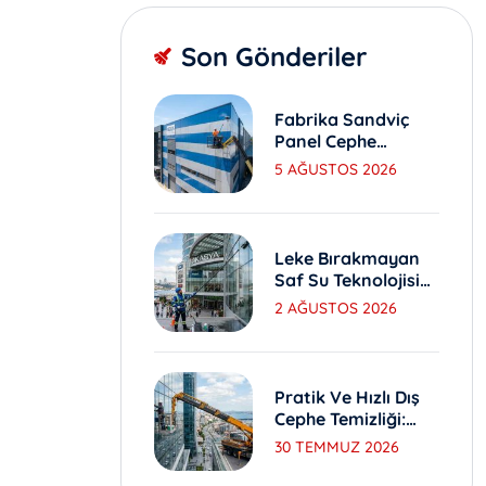
Son Gönderiler
Fabrika Sandviç
Panel Cephe
Yıkama Ve Bakım
5 AĞUSTOS 2026
Yöntemleri
Leke Bırakmayan
Saf Su Teknolojisi
Ile Dış Cephe
2 AĞUSTOS 2026
Yıkama
Pratik Ve Hızlı Dış
Cephe Temizliği:
Sepetli Vinç
30 TEMMUZ 2026