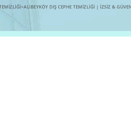
TEMIZLIĞI
>
ALIBEYKÖY DIŞ CEPHE TEMIZLIĞI | İZSIZ & GÜVE