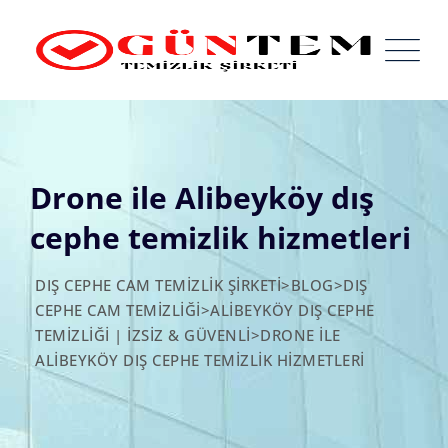
Skip
to
content
Drone ile Alibeyköy dış
cephe temizlik hizmetleri
DIŞ CEPHE CAM TEMIZLIK ŞIRKETI
>
BLOG
>
DIŞ
CEPHE CAM TEMIZLIĞI
>
ALIBEYKÖY DIŞ CEPHE
TEMIZLIĞI | İZSIZ & GÜVENLI
>
DRONE ILE
ALIBEYKÖY DIŞ CEPHE TEMIZLIK HIZMETLERI