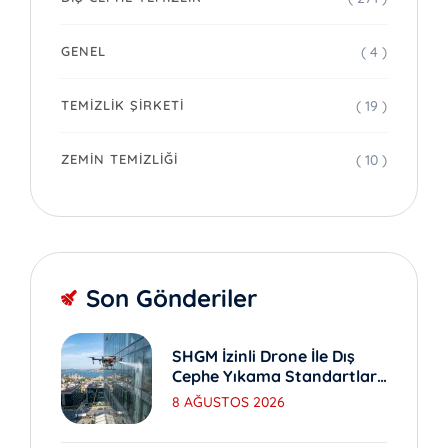
( 4 )
GENEL
( 19 )
TEMIZLIK ŞIRKETI
( 10 )
ZEMIN TEMIZLIĞI
Son Gönderiler
SHGM İzinli Drone İle Dış
Cephe Yıkama Standartları
Nedir?
8 AĞUSTOS 2026