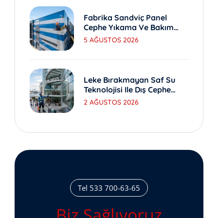
Fabrika Sandviç Panel
Cephe Yıkama Ve Bakım
Yöntemleri
5 AĞUSTOS 2026
Leke Bırakmayan Saf Su
Teknolojisi Ile Dış Cephe
Yıkama
2 AĞUSTOS 2026
Tel 533 700-63-65
Biz Sağlıyoruz