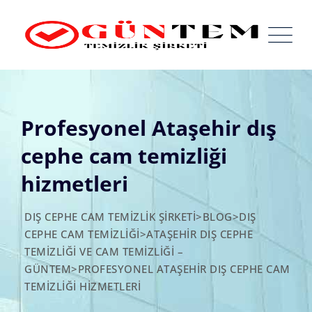
Skip
to
content
Profesyonel Ataşehir dış
cephe cam temizliği
hizmetleri
DIŞ CEPHE CAM TEMIZLIK ŞIRKETI
>
BLOG
>
DIŞ
CEPHE CAM TEMIZLIĞI
>
ATAŞEHIR DIŞ CEPHE
TEMIZLIĞI VE CAM TEMIZLIĞI –
GÜNTEM
>
PROFESYONEL ATAŞEHIR DIŞ CEPHE CAM
TEMIZLIĞI HIZMETLERI