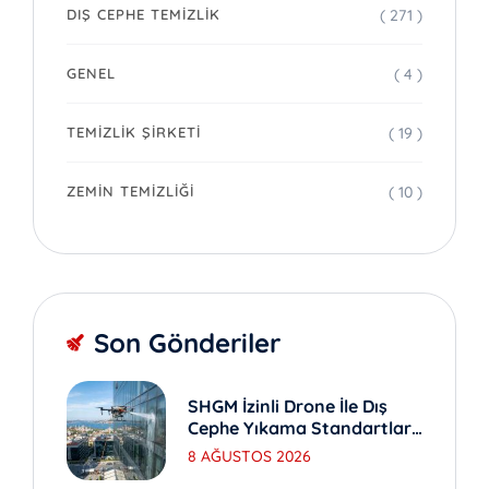
( 271 )
DIŞ CEPHE TEMIZLIK
( 4 )
GENEL
( 19 )
TEMIZLIK ŞIRKETI
( 10 )
ZEMIN TEMIZLIĞI
Son Gönderiler
SHGM İzinli Drone İle Dış
Cephe Yıkama Standartları
Nedir?
8 AĞUSTOS 2026