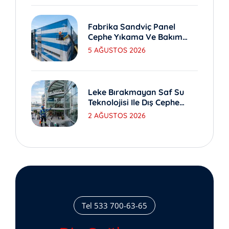
Fabrika Sandviç Panel
Cephe Yıkama Ve Bakım
Yöntemleri
5 AĞUSTOS 2026
Leke Bırakmayan Saf Su
Teknolojisi Ile Dış Cephe
Yıkama
2 AĞUSTOS 2026
Tel 533 700-63-65