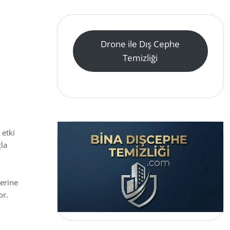
Drone ile Dış Cephe
Temizliği
 etki
çla
erine
or.