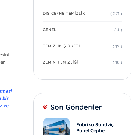
( 271 )
DIŞ CEPHE TEMIZLIK
( 4 )
GENEL
( 19 )
TEMIZLIK ŞIRKETI
u
esini
lar
( 10 )
ZEMIN TEMIZLIĞI
izmeti
 bir
z ve
Son Gönderiler
Fabrika Sandviç
Panel Cephe