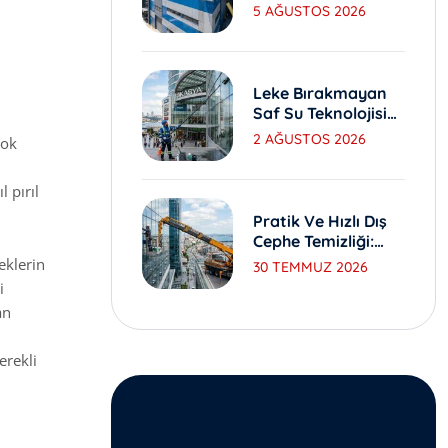
Yıkama Ve Bakım
5 AĞUSTOS 2026
Yöntemleri
Leke Bırakmayan
Saf Su Teknolojisi
Ile Dış Cephe
2 AĞUSTOS 2026
çok
Yıkama
 pırıl
Pratik Ve Hızlı Dış
Cephe Temizliği:
Sepetli Vinç
eklerin
30 TEMMUZ 2026
i
an
erekli