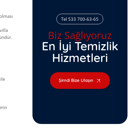
 olması
Tel 533 700-63-65
illa
Biz Sağlıyoruz
kündür.
En İyi Temizlik
Hizmetleri
ile
Şimdi Bize Ulaşın
erin