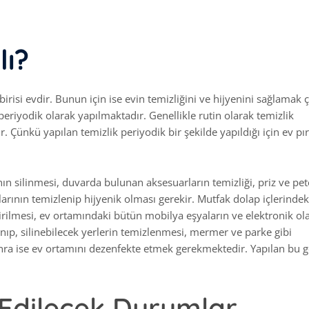
lı?
isi evdir. Bunun için ise evin temizliğini ve hijyenini sağlamak 
periyodik olarak yapılmaktadır. Genellikle rutin olarak temizlik
 Çünkü yapılan temizlik periyodik bir şekilde yapıldığı için ev pırıl
ın silinmesi, duvarda bulunan aksesuarların temizliği, priz ve pet
larının temizlenip hijyenik olması gerekir. Mutfak dolap içlerindek
ştirilmesi, ev ortamındaki bütün mobilya eşyaların ve elektronik ol
anıp, silinebilecek yerlerin temizlenmesi, mermer ve parke gibi
onra ise ev ortamını dezenfekte etmek gerekmektedir. Yapılan bu g
 Edilecek Durumlar