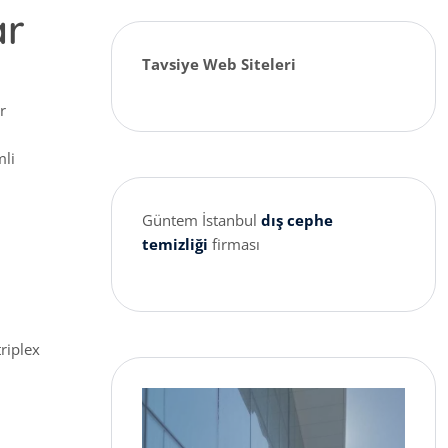
ar
Tavsiye Web Siteleri
r
mli
Güntem İstanbul
dış cephe
temizliği
firması
riplex