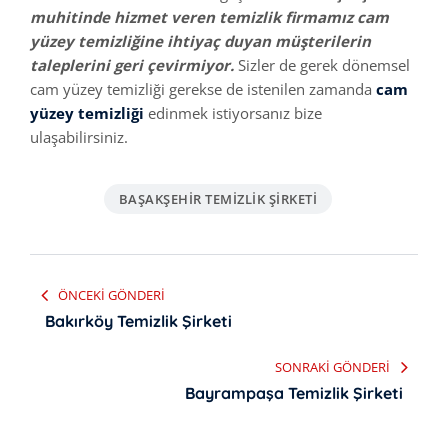
muhitinde hizmet veren temizlik firmamız cam
yüzey temizliğine ihtiyaç duyan müşterilerin
taleplerini geri çevirmiyor.
Sizler de gerek dönemsel
cam yüzey temizliği gerekse de istenilen zamanda
cam
yüzey temizliği
edinmek istiyorsanız bize
ulaşabilirsiniz.
BAŞAKŞEHIR TEMIZLIK ŞIRKETI
Yazı
ÖNCEKI GÖNDERI
gezinmesi
Bakırköy Temizlik Şirketi
SONRAKI GÖNDERI
Bayrampaşa Temizlik Şirketi