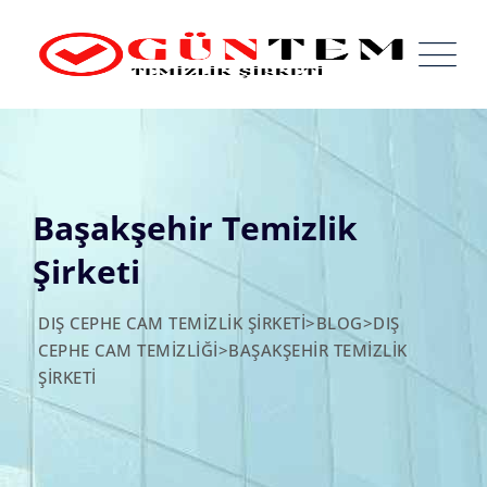
Skip
to
content
Başakşehir Temizlik
Şirketi
DIŞ CEPHE CAM TEMIZLIK ŞIRKETI
>
BLOG
>
DIŞ
CEPHE CAM TEMIZLIĞI
>
BAŞAKŞEHIR TEMIZLIK
ŞIRKETI