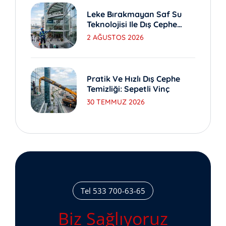
Leke Bırakmayan Saf Su
Teknolojisi Ile Dış Cephe
Yıkama
2 AĞUSTOS 2026
Pratik Ve Hızlı Dış Cephe
Temizliği: Sepetli Vinç
30 TEMMUZ 2026
Tel 533 700-63-65
Biz Sağlıyoruz