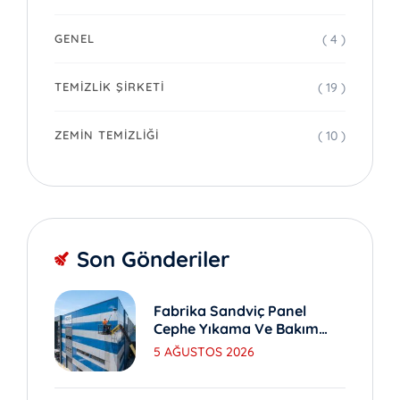
( 4 )
GENEL
( 19 )
TEMIZLIK ŞIRKETI
( 10 )
ZEMIN TEMIZLIĞI
Son Gönderiler
Fabrika Sandviç Panel
Cephe Yıkama Ve Bakım
Yöntemleri
5 AĞUSTOS 2026