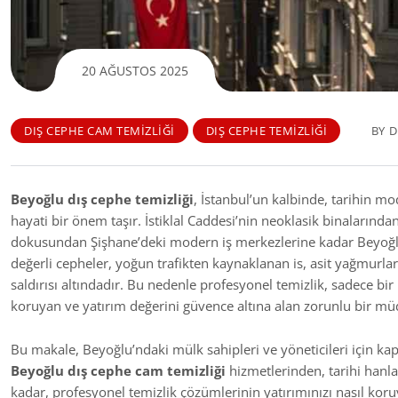
20 AĞUSTOS 2025
DIŞ CEPHE CAM TEMIZLIĞI
DIŞ CEPHE TEMIZLIĞI
BY
D
Beyoğlu dış cephe temizliği
, İstanbul’un kalbinde, tarihin mo
hayati bir önem taşır. İstiklal Caddesi’nin neoklasik binalarından
dokusundan Şişhane’deki modern iş merkezlerine kadar Beyoğlu, h
değerli cepheler, yoğun trafikten kaynaklanan is, asit yağmurlarını
saldırısı altındadır. Bu nedenle profesyonel temizlik, sadece bi
koruyan ve yatırım değerini güvence altına alan zorunlu bir 
Bu makale, Beyoğlu’ndaki mülk sahipleri ve yöneticileri için ka
Beyoğlu dış cephe cam temizliği
hizmetlerinden, tarihi hanl
kadar, profesyonel temizlik çözümlerinin yatırımınızı nasıl koru