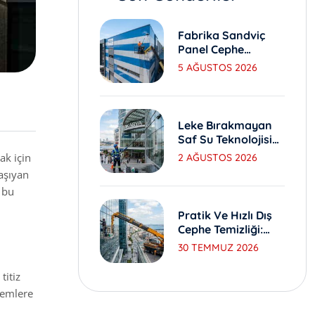
Fabrika Sandviç
Panel Cephe
Yıkama Ve Bakım
5 AĞUSTOS 2026
Yöntemleri
Leke Bırakmayan
Saf Su Teknolojisi
Ile Dış Cephe
ak için
2 AĞUSTOS 2026
Yıkama
taşıyan
 bu
Pratik Ve Hızlı Dış
i
Cephe Temizliği:
Sepetli Vinç
30 TEMMUZ 2026
titiz
temlere