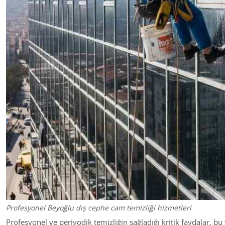
Profesyonel Beyoğlu dış cephe cam temizliği hizmetleri
Profesyonel ve periyodik temizliğin sağladığı kritik faydalar, bu