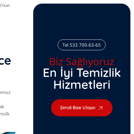
u’nun
Tel 533 700-63-65
ce
Biz Sağlıyoruz
En İyi Temizlik
Hizmetleri
kımsız
z
rak
Şimdi Bize Ulaşın
 mülk