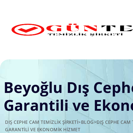
Skip
to
content
Beyoğlu Dış Cephe
Garantili ve Eko
DIŞ CEPHE CAM TEMIZLIK ŞIRKETI
>
BLOG
>
DIŞ CEPHE CAM 
GARANTILI VE EKONOMIK HIZMET