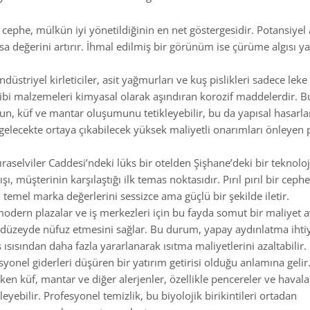
cephe, mülkün iyi yönetildiğinin en net göstergesidir. Potansiyel a
sa değerini artırır. İhmal edilmiş bir görünüm ise çürüme algısı y
düstriyel kirleticiler, asit yağmurları ve kuş pislikleri sadece leke
ibi malzemeleri kimyasal olarak aşındıran korozif maddelerdir. B
n, küf ve mantar oluşumunu tetikleyebilir, bu da yapısal hasarla
gelecekte ortaya çıkabilecek yüksek maliyetli onarımları önleyen 
ıraselviler Caddesi’ndeki lüks bir otelden Şişhane’deki bir teknoloj
, müşterinin karşılaştığı ilk temas noktasıdır. Pırıl pırıl bir cephe
i temel marka değerlerini sessizce ama güçlü bir şekilde iletir.
 modern plazalar ve iş merkezleri için bu fayda somut bir maliyet a
düzeyde nüfuz etmesini sağlar. Bu durum, yapay aydınlatma ihtiy
ısısından daha fazla yararlanarak ısıtma maliyetlerini azaltabilir.
nel giderleri düşüren bir yatırım getirisi olduğu anlamına gelir
ken küf, mantar ve diğer alerjenler, özellikle pencereler ve hava
eyebilir. Profesyonel temizlik, bu biyolojik birikintileri ortadan