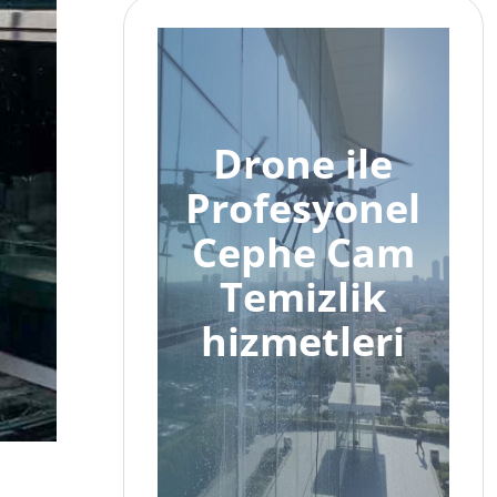
Drone ile
Profesyonel
Cephe Cam
Temizlik
hizmetleri