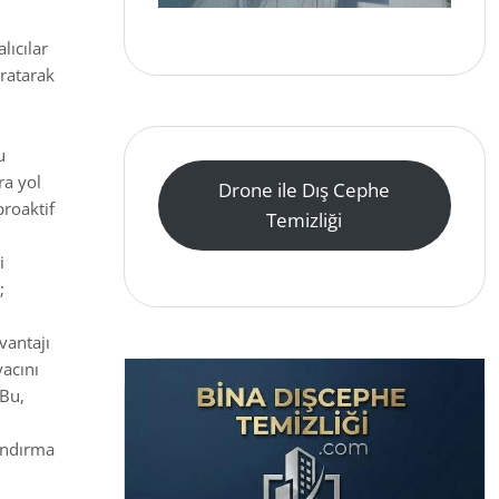
lıcılar
aratarak
u
ra yol
Drone ile Dış Cephe
proaktif
Temizliği
i
;
vantajı
acını
 Bu,
.
landırma