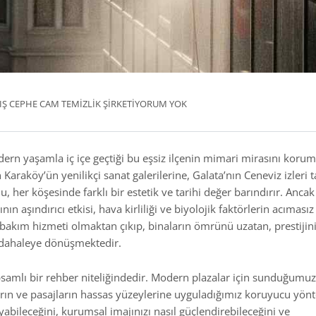
IŞ CEPHE CAM TEMIZLIK ŞIRKETI
YORUM YOK
dern yaşamla iç içe geçtiği bu eşsiz ilçenin mimari mirasını korum
 Karaköy’ün yenilikçi sanat galerilerine, Galata’nın Ceneviz izleri 
er köşesinde farklı bir estetik ve tarihi değer barındırır. Ancak
n aşındırıcı etkisi, hava kirliliği ve biyolojik faktörlerin acımasız
r bakım hizmeti olmaktan çıkıp, binaların ömrünü uzatan, prestijin
müdahaleye dönüşmektedir.
psamlı bir rehber niteliğindedir. Modern plazalar için sunduğumuz 
arın ve pasajların hassas yüzeylerine uyguladığımız koruyucu yön
yabileceğini, kurumsal imajınızı nasıl güçlendirebileceğini ve