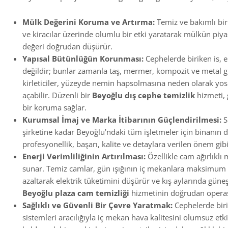
Mülk Değerini Koruma ve Artırma:
Temiz ve bakımlı bir 
ve kiracılar üzerinde olumlu bir etki yaratarak mülkün piya
değeri doğrudan düşürür.
Yapısal Bütünlüğün Korunması:
Cephelerde biriken is, en
değildir; bunlar zamanla taş, mermer, kompozit ve metal g
kirleticiler, yüzeyde nemin hapsolmasına neden olarak yosu
açabilir. Düzenli bir
Beyoğlu dış cephe temizlik
hizmeti, 
bir koruma sağlar.
Kurumsal İmaj ve Marka İtibarının Güçlendirilmesi:
S
şirketine kadar Beyoğlu’ndaki tüm işletmeler için binanın dışı
profesyonellik, başarı, kalite ve detaylara verilen önem gib
Enerji Verimliliğinin Artırılması:
Özellikle cam ağırlıklı
sunar. Temiz camlar, gün ışığının iç mekanlara maksimum 
azaltarak elektrik tüketimini düşürür ve kış aylarında güneş 
Beyoğlu plaza cam temizliği
hizmetinin doğrudan operasyo
Sağlıklı ve Güvenli Bir Çevre Yaratmak:
Cephelerde biri
sistemleri aracılığıyla iç mekan hava kalitesini olumsuz etkil