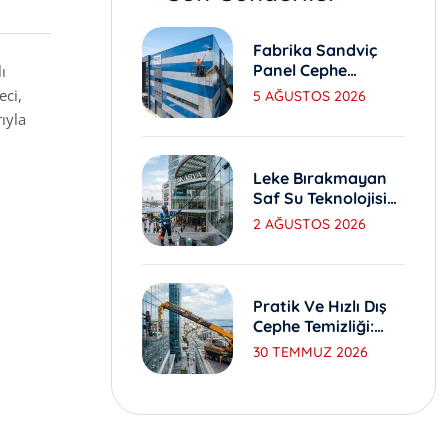
Fabrika Sandviç
Panel Cephe
ı
Yıkama Ve Bakım
eci,
5 AĞUSTOS 2026
Yöntemleri
ıyla
Leke Bırakmayan
Saf Su Teknolojisi
Ile Dış Cephe
2 AĞUSTOS 2026
Yıkama
Pratik Ve Hızlı Dış
Cephe Temizliği:
Sepetli Vinç
30 TEMMUZ 2026