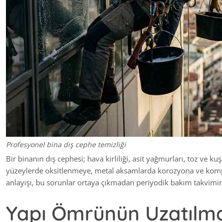
Profesyonel bina dış cephe temizliği
Bir binanın dış cephesi; hava kirliliği, asit yağmurları, toz ve k
yüzeylerde oksitlenmeye, metal aksamlarda korozyona ve kompoz
anlayışı, bu sorunlar ortaya çıkmadan periyodik bakım takvimin
Yapı Ömrünün Uzatılma