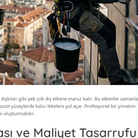
uş dışkıları gibi pek çok dış etkene maruz kalır. Bu etkenler zaman
it yüzeylerde kalıcı lekelere yol açar. Profesyonel bir yönetim
i oluşturmalıdır.
sı ve Maliyet Tasarrufu