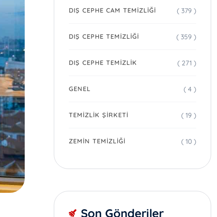
( 379 )
DIŞ CEPHE CAM TEMIZLIĞI
( 359 )
DIŞ CEPHE TEMIZLIĞI
( 271 )
DIŞ CEPHE TEMIZLIK
( 4 )
GENEL
( 19 )
TEMIZLIK ŞIRKETI
( 10 )
ZEMIN TEMIZLIĞI
Son Gönderiler