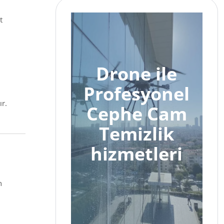
t
Drone ile
Profesyonel
ır.
Cephe Cam
Temizlik
hizmetleri
n