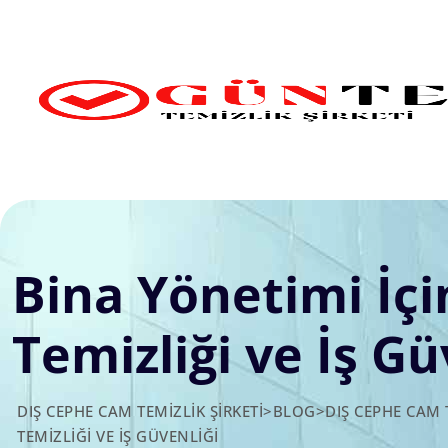
Skip
to
content
Bina Yönetimi İçi
Temizliği ve İş Gü
DIŞ CEPHE CAM TEMIZLIK ŞIRKETI
>
BLOG
>
DIŞ CEPHE CAM 
TEMIZLIĞI VE İŞ GÜVENLIĞI