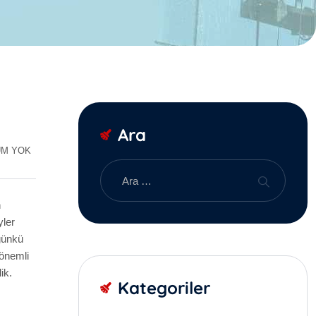
Ara
M YOK
n
yler
 günkü
önemli
ik.
Kategoriler