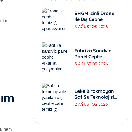
SHGM İzinli Drone
İle Dış Cephe
mları
Yıkama
8 AĞUSTOS 2026
Standartları Nedir?
Fabrika Sandviç
Panel Cephe
ı
Yıkama Ve Bakım
5 AĞUSTOS 2026
Yöntemleri
Leke Bırakmayan
dım
Saf Su Teknolojisi
Ile Dış Cephe
2 AĞUSTOS 2026
Yıkama
ar, hem