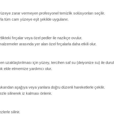
yüzeye zarar vermeyen profesyonel temizlik solüsyonları seçilir.
yla tüm cam yüzeye eşit şekilde uygulanır.
likteki fırçalar veya özel pedler ile nazikçe ovulur.
alzemeler arasında yer alan özel fırçalarla daha etkili olur.
n uzaklaştırılması için yüzey, tercihen saf su (deiyonize su) ile durul
ık elde etmemize yardımcı olur.
karıdan aşağıya veya yanlara doğru düzenli hareketlerle çekilir.
le silinerek iz kalması önlenir.
erle silinir.