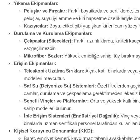
Yıkama Ekipmanları:
Peluşlar ve Fırçalar:
Farklı boyutlarda ve sertliklerde, t
peluşlar, suyu iyi emme ve kiri hapsetme özellikleriyle öne
Kazıyıcılar:
Boya, etiket gibi yapışkan kirleri cam yüzey
Durulama ve Kurulama Ekipmanları:
Çekpaslar (Silecekler):
Farklı uzunluklarda, kaliteli kau
vazgeçilmezdir.
Mikrofiber Bezler:
Yüksek emiciliğe sahip, tüy bırakmayan
Erişim Ekipmanları:
Teleskopik Uzatma Sırıkları:
Alçak katlı binalarda veya 
modelleri mevcuttur.
Saf Su (Deiyonize Su) Sistemleri:
Özel filtrelerden geçi
camlar, durulama ve çekpaslama gerektirmeden lekesiz ku
Sepetli Vinçler ve Platformlar:
Orta ve yüksek katlı binal
sahip modelleri bulunur.
İple Erişim Sistemleri (Endüstriyel Dağcılık):
Vinç veya
binalarda uzman sertifikalı personel tarafından kullanılan
Kişisel Koruyucu Donanımlar (KKD):
Baret, emniyet kemeri, kaydırmaz tabanlı ayakkabılar, eld