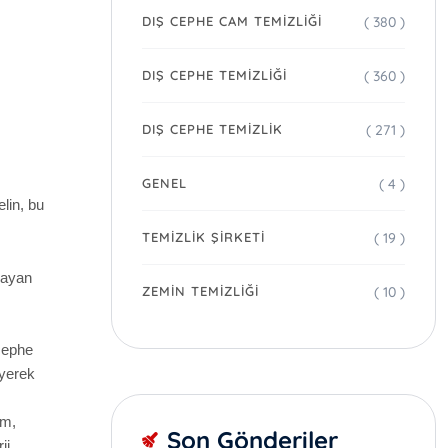
( 380 )
DIŞ CEPHE CAM TEMIZLIĞI
( 360 )
DIŞ CEPHE TEMIZLIĞI
( 271 )
DIŞ CEPHE TEMIZLIK
( 4 )
GENEL
lin, bu
( 19 )
TEMIZLIK ŞIRKETI
layan
( 10 )
ZEMIN TEMIZLIĞI
cephe
eyerek
um,
Son Gönderiler
ji