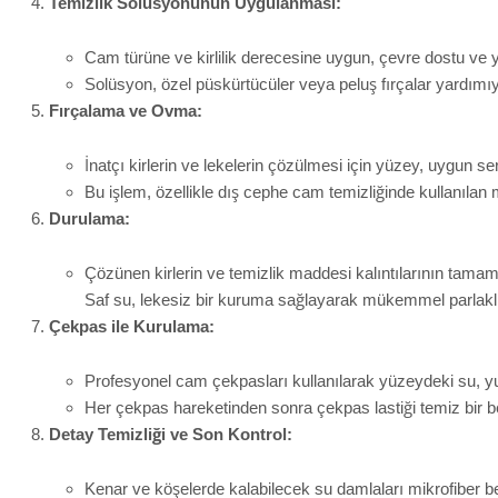
Temizlik Solüsyonunun Uygulanması:
Cam türüne ve kirlilik derecesine uygun, çevre dostu ve 
Solüsyon, özel püskürtücüler veya peluş fırçalar yardımı
Fırçalama ve Ovma:
İnatçı kirlerin ve lekelerin çözülmesi için yüzey, uygun sert
Bu işlem, özellikle dış cephe cam temizliğinde kullanılan m
Durulama:
Çözünen kirlerin ve temizlik maddesi kalıntılarının tamame
Saf su, lekesiz bir kuruma sağlayarak mükemmel parlakl
Çekpas ile Kurulama:
Profesyonel cam çekpasları kullanılarak yüzeydeki su, yu
Her çekpas hareketinden sonra çekpas lastiği temiz bir bez
Detay Temizliği ve Son Kontrol:
Kenar ve köşelerde kalabilecek su damlaları mikrofiber bezl