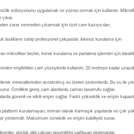
emizlik solüsyonunu uygulamak ve yüzeyi ovmak için kullanılır. Mikrofi
 çıkar.
inden zarar vermeden çıkarmak için özel cam kazıyıcıları.
çuk lastiklere sahip profesyonel çekpaslar, lekesiz kurulama için
 mikrofiber bezler, kenar kurulama ve parlatma işlemleri için idealdi
yerden erişilebilen cam yüzeylerde kullanılır. 20 metreye kadar uzaya
rilerek minerallerinden arındırılmış su üreten sistemlerdir. Bu su ile y
rur. Özellikle geniş cam alanlarda zaman tasarrufu sağlar.
arda güvenli ve etkili erişim sağlar. Farklı yükseklik ve erişim kapasi
 platform kurulamayan, mimari olarak karmaşık yapılarda ve çok yü
 bir yöntemdir. Maksimum esneklik ve erişim kabiliyeti sunar.
ivenler, gözlük gibi çalışan güvenliğini sağlayan ekipmanlar.