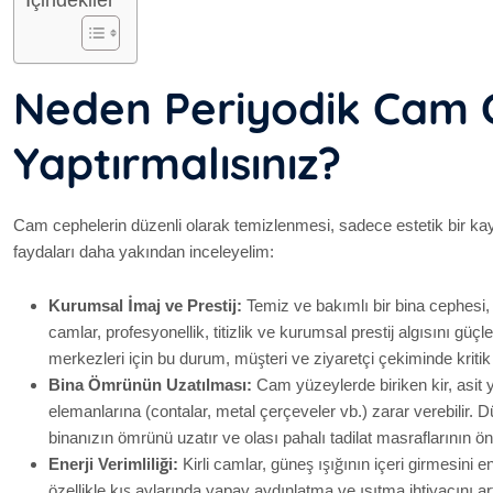
İçindekiler
Neden Periyodik Cam C
Yaptırmalısınız?
Cam cephelerin düzenli olarak temizlenmesi, sadece estetik bir kayg
faydaları daha yakından inceleyelim:
Kurumsal İmaj ve Prestij:
Temiz ve bakımlı bir bina cephesi,
camlar, profesyonellik, titizlik ve kurumsal prestij algısını güçle
merkezleri için bu durum, müşteri ve ziyaretçi çekiminde kritik 
Bina Ömrünün Uzatılması:
Cam yüzeylerde biriken kir, asit
elemanlarına (contalar, metal çerçeveler vb.) zarar verebilir. 
binanızın ömrünü uzatır ve olası pahalı tadilat masraflarının ö
Enerji Verimliliği:
Kirli camlar, güneş ışığının içeri girmesini
özellikle kış aylarında yapay aydınlatma ve ısıtma ihtiyacını 