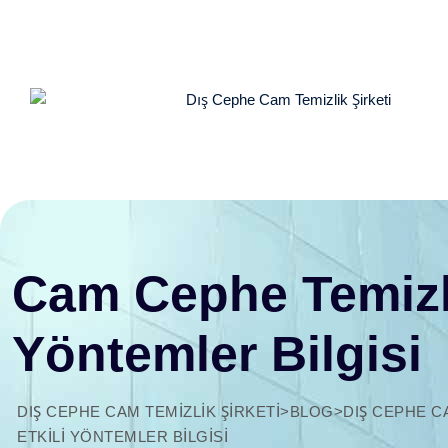
Skip
to
content
Cam Cephe Temizliğ
Yöntemler Bilgisi
DIŞ CEPHE CAM TEMIZLIK ŞIRKETI
>
BLOG
>
DIŞ CEPHE C
ETKILI YÖNTEMLER BILGISI