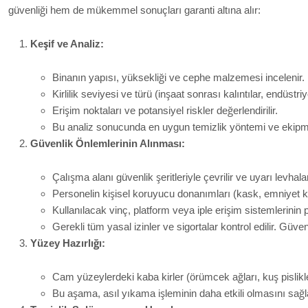
güvenliği hem de mükemmel sonuçları garanti altına alır:
Keşif ve Analiz:
Binanın yapısı, yüksekliği ve cephe malzemesi incelenir.
Kirlilik seviyesi ve türü (inşaat sonrası kalıntılar, endüstriyel
Erişim noktaları ve potansiyel riskler değerlendirilir.
Bu analiz sonucunda en uygun temizlik yöntemi ve ekipman
Güvenlik Önlemlerinin Alınması:
Çalışma alanı güvenlik şeritleriyle çevrilir ve uyarı levhaları 
Personelin kişisel koruyucu donanımları (kask, emniyet kem
Kullanılacak vinç, platform veya iple erişim sistemlerinin p
Gerekli tüm yasal izinler ve sigortalar kontrol edilir. Güven
Yüzey Hazırlığı:
Cam yüzeylerdeki kaba kirler (örümcek ağları, kuş pislikler
Bu aşama, asıl yıkama işleminin daha etkili olmasını sağl