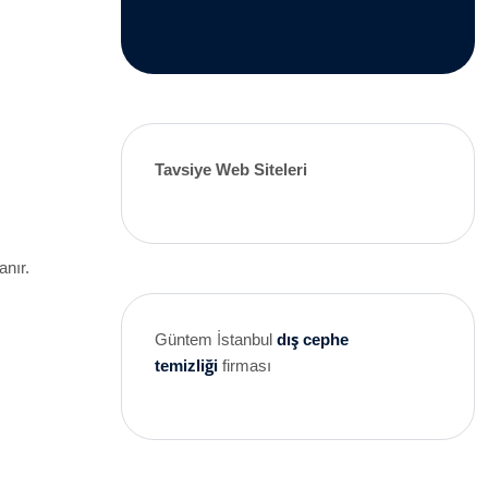
Tavsiye Web Siteleri
anır.
Güntem İstanbul
dış cephe
temizliği
firması