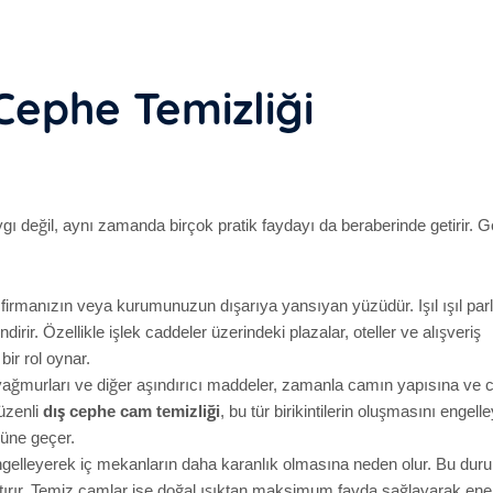
ephe Temizliği
ı değil, aynı zamanda birçok pratik faydayı da beraberinde getirir. Ge
 firmanızın veya kurumunuzun dışarıya yansıyan yüzüdür. Işıl ışıl par
ndirir. Özellikle işlek caddeler üzerindeki plazalar, oteller ve alışveriş
bir rol oynar.
 yağmurları ve diğer aşındırıcı maddeler, zamanla camın yapısına ve 
Düzenli
dış cephe cam temizliği
, bu tür birikintilerin oluşmasını engell
nüne geçer.
 engelleyerek iç mekanların daha karanlık olmasına neden olur. Bu dur
artırır. Temiz camlar ise doğal ışıktan maksimum fayda sağlayarak ener