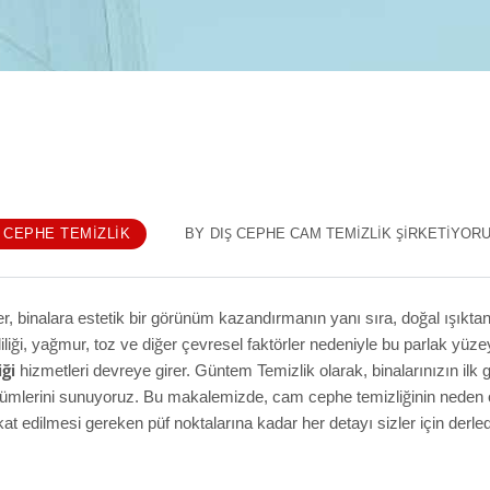
Ş CEPHE TEMIZLIK
BY
DIŞ CEPHE CAM TEMIZLIK ŞIRKETI
YORU
 binalara estetik bir görünüm kazandırmanın yanı sıra, doğal ışıkta
i, yağmur, toz ve diğer çevresel faktörler nedeniyle bu parlak yüze
ği
hizmetleri devreye girer. Güntem Temizlik olarak, binalarınızın ilk
mlerini sunuyoruz. Bu makalemizde, cam cephe temizliğinin neden 
 edilmesi gereken püf noktalarına kadar her detayı sizler için derled