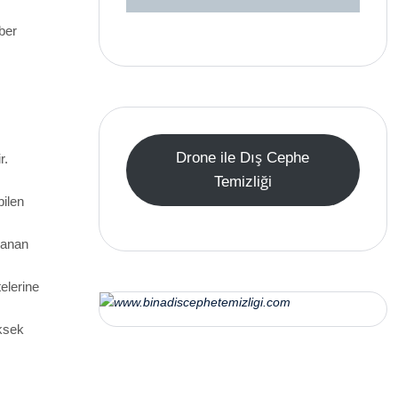
ber
Drone ile Dış Cephe
r.
Temizliği
bilen
ıkanan
telerine
ksek