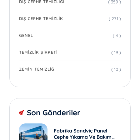
( 359 )
DIŞ CEPHE TEMIZLIĞI
( 271 )
DIŞ CEPHE TEMIZLIK
( 4 )
GENEL
( 19 )
TEMIZLIK ŞIRKETI
( 10 )
ZEMIN TEMIZLIĞI
Son Gönderiler
Fabrika Sandviç Panel
Cephe Yıkama Ve Bakım