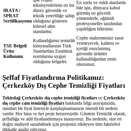
En zorlu ve riskli alanlarda
teknisyenlerinin en üst
bile işin, dünyaca kabul
IRATA /
düzey güvenlik ve
görmüş en güvenli
SPRAT
teknik yeterliliğe sahip
yöntemlerle, eğitimli
Sertifikasyonu
olduğunu gösteren
profesyoneller tarafından
küresel altın
yapıldığını bilirsiniz.
standarttır.
Cephe malzemenize zarar
Kullandığımız temizlik
vermeyecek, kalitesi ve
TSE Belgeli
kimyasallarının Türk
içeriği onaylanmış,
Ürün
Standartları Enstitüsü
güvenilir ürünler
Kullanımı
normlarına uygun
kullanıldığından emin
olduğunu belgeler.
olursunuz.
Şeffaf Fiyatlandırma Politikamız:
Çerkezköy Dış Cephe Temizliği Fiyatları
Tekirdağ Çerkezköy dış cephe temizliği fiyatları
ve
Çerkezköy
dış cephe cam temizliği fiyatları
hakkında bilgi arayışınızda,
standart bir fiyat listesiyle karşılaşmamanızın önemli bir nedeni
vardır: Her bina ve her proje benzersizdir. Güntem Temizlik olarak,
şeffaflığa ve adil fiyatlandırmaya inanıyoruz. Bu nedenle, size en
doğru maliyeti sunabilmek için projenizi etkileyen tüm faktörleri
dikkatle analiz ediyoruz.