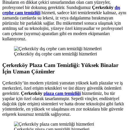
Binaların en dikkat çekici unsurlarından olan cam yüzeyler,
profesyonel bir dokunuş gerektirir. Sunduğumuz
Çerkezköy
dış
cephe cam temizliği
hizmeti, sadece kiri temizlemekle kalmaz, aynı
zamanda camlarda su lekesi, iz veya dalgalanma bırakmayan
pürüzsüz bir parlaklık sağlar. Bu mükemmel sonuca ulaşmak için
arıtılmış saf su teknolojisi, yüzeye özel kimyasallar ve profesyonel
cam çekme (sıyırma) aparatları gibi en modern ekipmanları
kullanıyoruz.
Çerkezköy dış cephe cam temizliği hizmetleri
Çerkezköy Plaza Cam Temizliği: Yüksek Binalar
İçin Uzman Çözümler
Çerkezköy’ün modern yüzünü yansıtan yüksek katlı plazalar ve iş
merkezleri, özel erişim teknikleri ve üst düzey güvenlik önlemleri
gerektirir.
Çerkezköy
plaza cam temizliği
hizmetimiz, bu tür
yapılar için özel olarak tasarlanmıştır. Sepetli vinçler, endüstriyel
dağcılık (iple erişim) sistemleri ve hatta drone teknolojisi gibi farklı
yöntemlerle, en yüksek ve ulaşılması en zor noktalara bile güvenle
erişerek kusursuz temizlik sağlıyoruz.
Çerkezköy plaza cam temizliği hizmetleri