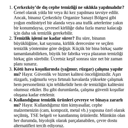
Çerkezköy’de dış cephe temizliği ne sıklıkla yapılmalıdır?
Genel olarak yılda bir veya iki kez yapılması tavsiye edilir.
Ancak, binanız Çerkezköy Organize Sanayi Bölgesi gibi
yoğun endüstriyel bir alanda veya ana trafik arterlerine yakın
bir konumdaysa, çevresel kirliliğe daha fazla maruz kalacağı
için daha sık temizlik gerekebilir.
Temizlik işlemi ne kadar sürer?
Bu süre, binanın
büyüklüğüne, kat sayısına, kirlilik derecesine ve seçilen
temizlik yöntemine göre değişir. Küçük bir bina birkaç saatte
tamamlanabilirken, büyük bir fabrika veya plazanın temizliği
birkaç gün sürebilir. Ücretsiz keşif sonrası size net bir zaman
planı sunarız.
Kötü hava koşullarında (yağmur, rüzgar) çalışma yapılır
mı?
Hayır. Güvenlik ve hizmet kalitesi önceliğimizdir. Aşırı
rüzgarlı, yağmurlu veya fırtınalı havalarda yüksekte çalışmak
hem personelimiz için tehlikelidir hem de temizliğin kalitesini
olumsuz etkiler. Bu gibi durumlarda, çalışma güvenli koşullar
oluşana kadar ertelenir.
Kullandığınız temizlik ürünleri çevreye ve binaya zararlı
mı?
Hayır. Kullandığımız tüm kimyasallar, cephe
malzemenizin (cam, kompozit, metal vb.) yapısına özel olarak
seçilmiş, TSE belgeli ve kanıtlanmış ürünlerdir. Mümkün olan
her durumda, biyolojik olarak parçalanabilen, çevre dostu
alternatifleri tercih ediyoruz.