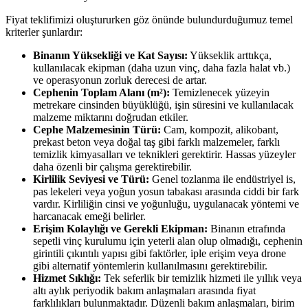
Fiyat teklifimizi oluştururken göz önünde bulundurduğumuz temel
kriterler şunlardır:
Binanın Yüksekliği ve Kat Sayısı:
Yükseklik arttıkça,
kullanılacak ekipman (daha uzun vinç, daha fazla halat vb.)
ve operasyonun zorluk derecesi de artar.
Cephenin Toplam Alanı (m²):
Temizlenecek yüzeyin
metrekare cinsinden büyüklüğü, işin süresini ve kullanılacak
malzeme miktarını doğrudan etkiler.
Cephe Malzemesinin Türü:
Cam, kompozit, alikobant,
prekast beton veya doğal taş gibi farklı malzemeler, farklı
temizlik kimyasalları ve teknikleri gerektirir. Hassas yüzeyler
daha özenli bir çalışma gerektirebilir.
Kirlilik Seviyesi ve Türü:
Genel tozlanma ile endüstriyel is,
pas lekeleri veya yoğun yosun tabakası arasında ciddi bir fark
vardır. Kirliliğin cinsi ve yoğunluğu, uygulanacak yöntemi ve
harcanacak emeği belirler.
Erişim Kolaylığı ve Gerekli Ekipman:
Binanın etrafında
sepetli vinç kurulumu için yeterli alan olup olmadığı, cephenin
girintili çıkıntılı yapısı gibi faktörler, iple erişim veya drone
gibi alternatif yöntemlerin kullanılmasını gerektirebilir.
Hizmet Sıklığı:
Tek seferlik bir temizlik hizmeti ile yıllık veya
altı aylık periyodik bakım anlaşmaları arasında fiyat
farklılıkları bulunmaktadır. Düzenli bakım anlaşmaları, birim