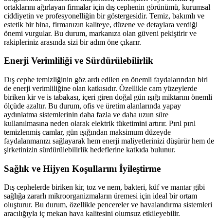
ortaklarını ağırlayan firmalar için dış cephenin görünümü, kurumsal
ciddiyetin ve profesyonelliğin bir göstergesidir. Temiz, bakımlı ve
estetik bir bina, firmanızın kaliteye, düzene ve detaylara verdiği
önemi vurgular. Bu durum, markanıza olan güveni pekiştirir ve
rakipleriniz arasında sizi bir adım öne çıkarır.
Enerji Verimliliği ve Sürdürülebilirlik
Dış cephe temizliğinin göz ardı edilen en önemli faydalarından biri
de enerji verimliliğine olan katkısıdır. Özellikle cam yüzeylerde
biriken kir ve is tabakası, içeri giren doğal gün ışığı miktarını önemli
ölçüde azaltır. Bu durum, ofis ve üretim alanlarında yapay
aydınlatma sistemlerinin daha fazla ve daha uzun süre
kullanılmasına neden olarak elektrik tüketimini artırır. Pırıl pırıl
temizlenmiş camlar, gün ışığından maksimum düzeyde
faydalanmanızı sağlayarak hem enerji maliyetlerinizi düşürür hem de
şirketinizin sürdürülebilirlik hedeflerine katkıda bulunur.
Sağlık ve Hijyen Koşullarını İyileştirme
Dış cephelerde biriken kir, toz ve nem, bakteri, küf ve mantar gibi
sağlığa zararlı mikroorganizmaların üremesi için ideal bir ortam
oluşturur. Bu durum, özellikle pencereler ve havalandırma sistemleri
aracılığıyla iç mekan hava kalitesini olumsuz etkileyebilir.