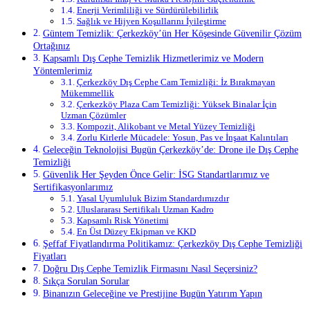
Enerji Verimliliği ve Sürdürülebilirlik
Sağlık ve Hijyen Koşullarını İyileştirme
Güntem Temizlik: Çerkezköy’ün Her Köşesinde Güvenilir Çözüm
Ortağınız
Kapsamlı Dış Cephe Temizlik Hizmetlerimiz ve Modern
Yöntemlerimiz
Çerkezköy Dış Cephe Cam Temizliği: İz Bırakmayan
Mükemmellik
Çerkezköy Plaza Cam Temizliği: Yüksek Binalar İçin
Uzman Çözümler
Kompozit, Alikobant ve Metal Yüzey Temizliği
Zorlu Kirlerle Mücadele: Yosun, Pas ve İnşaat Kalıntıları
Geleceğin Teknolojisi Bugün Çerkezköy’de: Drone ile Dış Cephe
Temizliği
Güvenlik Her Şeyden Önce Gelir: İSG Standartlarımız ve
Sertifikasyonlarımız
Yasal Uyumluluk Bizim Standardımızdır
Uluslararası Sertifikalı Uzman Kadro
Kapsamlı Risk Yönetimi
En Üst Düzey Ekipman ve KKD
Şeffaf Fiyatlandırma Politikamız: Çerkezköy Dış Cephe Temizliği
Fiyatları
Doğru Dış Cephe Temizlik Firmasını Nasıl Seçersiniz?
Sıkça Sorulan Sorular
Binanızın Geleceğine ve Prestijine Bugün Yatırım Yapın