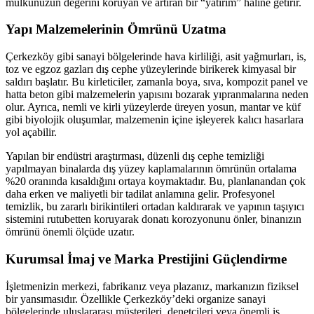
mülkünüzün değerini koruyan ve artıran bir “yatırım” haline getirir.
Yapı Malzemelerinin Ömrünü Uzatma
Çerkezköy gibi sanayi bölgelerinde hava kirliliği, asit yağmurları, is,
toz ve egzoz gazları dış cephe yüzeylerinde birikerek kimyasal bir
saldırı başlatır. Bu kirleticiler, zamanla boya, sıva, kompozit panel ve
hatta beton gibi malzemelerin yapısını bozarak yıpranmalarına neden
olur. Ayrıca, nemli ve kirli yüzeylerde üreyen yosun, mantar ve küf
gibi biyolojik oluşumlar, malzemenin içine işleyerek kalıcı hasarlara
yol açabilir.
Yapılan bir endüstri araştırması, düzenli dış cephe temizliği
yapılmayan binalarda dış yüzey kaplamalarının ömrünün ortalama
%20 oranında kısaldığını ortaya koymaktadır. Bu, planlanandan çok
daha erken ve maliyetli bir tadilat anlamına gelir. Profesyonel
temizlik, bu zararlı birikintileri ortadan kaldırarak ve yapının taşıyıcı
sistemini rutubetten koruyarak donatı korozyonunu önler, binanızın
ömrünü önemli ölçüde uzatır.
Kurumsal İmaj ve Marka Prestijini Güçlendirme
İşletmenizin merkezi, fabrikanız veya plazanız, markanızın fiziksel
bir yansımasıdır. Özellikle Çerkezköy’deki organize sanayi
bölgelerinde uluslararası müşterileri, denetçileri veya önemli iş