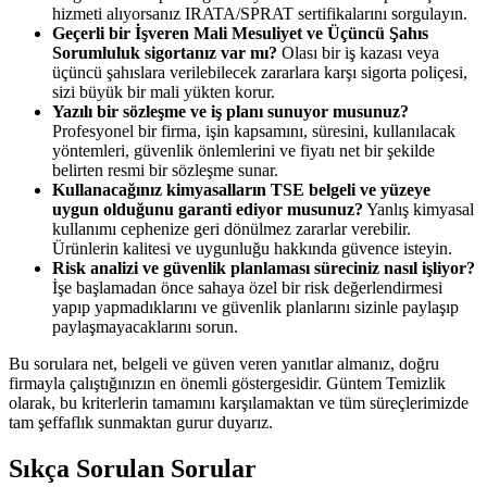
hizmeti alıyorsanız IRATA/SPRAT sertifikalarını sorgulayın.
Geçerli bir İşveren Mali Mesuliyet ve Üçüncü Şahıs
Sorumluluk sigortanız var mı?
Olası bir iş kazası veya
üçüncü şahıslara verilebilecek zararlara karşı sigorta poliçesi,
sizi büyük bir mali yükten korur.
Yazılı bir sözleşme ve iş planı sunuyor musunuz?
Profesyonel bir firma, işin kapsamını, süresini, kullanılacak
yöntemleri, güvenlik önlemlerini ve fiyatı net bir şekilde
belirten resmi bir sözleşme sunar.
Kullanacağınız kimyasalların TSE belgeli ve yüzeye
uygun olduğunu garanti ediyor musunuz?
Yanlış kimyasal
kullanımı cephenize geri dönülmez zararlar verebilir.
Ürünlerin kalitesi ve uygunluğu hakkında güvence isteyin.
Risk analizi ve güvenlik planlaması süreciniz nasıl işliyor?
İşe başlamadan önce sahaya özel bir risk değerlendirmesi
yapıp yapmadıklarını ve güvenlik planlarını sizinle paylaşıp
paylaşmayacaklarını sorun.
Bu sorulara net, belgeli ve güven veren yanıtlar almanız, doğru
firmayla çalıştığınızın en önemli göstergesidir. Güntem Temizlik
olarak, bu kriterlerin tamamını karşılamaktan ve tüm süreçlerimizde
tam şeffaflık sunmaktan gurur duyarız.
Sıkça Sorulan Sorular