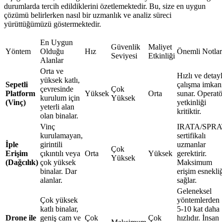
durumlarda tercih edildiklerini özetlemektedir. Bu, size en uygun
çözümü belirlerken nasıl bir uzmanlık ve analiz süreci
yürüttüğümüzü göstermektedir.
En Uygun
Güvenlik
Maliyet
Yöntem
Olduğu
Hız
Önemli Notlar
Seviyesi
Etkinliği
Alanlar
Orta ve
Hızlı ve detayl
yüksek katlı,
Sepetli
çalışma imkan
çevresinde
Çok
Platform
Yüksek
Orta
sunar. Operatö
kurulum için
Yüksek
(Vinç)
yetkinliği
yeterli alan
kritiktir.
olan binalar.
Vinç
IRATA/SPRA
kurulamayan,
sertifikalı
İple
girintili
uzmanlar
Çok
Erişim
çıkıntılı veya
Orta
Yüksek
gerektirir.
Yüksek
(Dağcılık)
çok yüksek
Maksimum
binalar. Dar
erişim esnekli
alanlar.
sağlar.
Geleneksel
Çok yüksek
yöntemlerden
katlı binalar,
5-10 kat daha
Drone ile
geniş cam ve
Çok
Çok
hızlıdır. İnsan