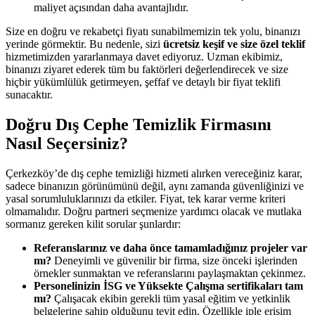
maliyet açısından daha avantajlıdır.
Size en doğru ve rekabetçi fiyatı sunabilmemizin tek yolu, binanızı
yerinde görmektir. Bu nedenle, sizi
ücretsiz keşif ve size özel teklif
hizmetimizden yararlanmaya davet ediyoruz. Uzman ekibimiz,
binanızı ziyaret ederek tüm bu faktörleri değerlendirecek ve size
hiçbir yükümlülük getirmeyen, şeffaf ve detaylı bir fiyat teklifi
sunacaktır.
Doğru Dış Cephe Temizlik Firmasını
Nasıl Seçersiniz?
Çerkezköy’de dış cephe temizliği hizmeti alırken vereceğiniz karar,
sadece binanızın görünümünü değil, aynı zamanda güvenliğinizi ve
yasal sorumluluklarınızı da etkiler. Fiyat, tek karar verme kriteri
olmamalıdır. Doğru partneri seçmenize yardımcı olacak ve mutlaka
sormanız gereken kilit sorular şunlardır:
Referanslarınız ve daha önce tamamladığınız projeler var
mı?
Deneyimli ve güvenilir bir firma, size önceki işlerinden
örnekler sunmaktan ve referanslarını paylaşmaktan çekinmez.
Personelinizin İSG ve Yüksekte Çalışma sertifikaları tam
mı?
Çalışacak ekibin gerekli tüm yasal eğitim ve yetkinlik
belgelerine sahip olduğunu teyit edin. Özellikle iple erişim