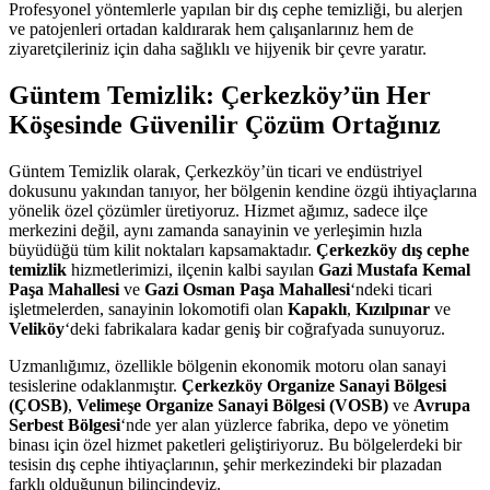
Profesyonel yöntemlerle yapılan bir dış cephe temizliği, bu alerjen
ve patojenleri ortadan kaldırarak hem çalışanlarınız hem de
ziyaretçileriniz için daha sağlıklı ve hijyenik bir çevre yaratır.
Güntem Temizlik: Çerkezköy’ün Her
Köşesinde Güvenilir Çözüm Ortağınız
Güntem Temizlik olarak, Çerkezköy’ün ticari ve endüstriyel
dokusunu yakından tanıyor, her bölgenin kendine özgü ihtiyaçlarına
yönelik özel çözümler üretiyoruz. Hizmet ağımız, sadece ilçe
merkezini değil, aynı zamanda sanayinin ve yerleşimin hızla
büyüdüğü tüm kilit noktaları kapsamaktadır.
Çerkezköy dış cephe
temizlik
hizmetlerimizi, ilçenin kalbi sayılan
Gazi Mustafa Kemal
Paşa Mahallesi
ve
Gazi Osman Paşa Mahallesi
‘ndeki ticari
işletmelerden, sanayinin lokomotifi olan
Kapaklı
,
Kızılpınar
ve
Veliköy
‘deki fabrikalara kadar geniş bir coğrafyada sunuyoruz.
Uzmanlığımız, özellikle bölgenin ekonomik motoru olan sanayi
tesislerine odaklanmıştır.
Çerkezköy Organize Sanayi Bölgesi
(ÇOSB)
,
Velimeşe Organize Sanayi Bölgesi (VOSB)
ve
Avrupa
Serbest Bölgesi
‘nde yer alan yüzlerce fabrika, depo ve yönetim
binası için özel hizmet paketleri geliştiriyoruz. Bu bölgelerdeki bir
tesisin dış cephe ihtiyaçlarının, şehir merkezindeki bir plazadan
farklı olduğunun bilincindeyiz.