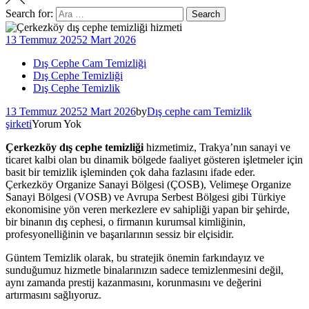
Search for:
Search
13 Temmuz 2025
2 Mart 2026
Dış Cephe Cam Temizliği
Dış Cephe Temizliği
Dış Cephe Temizlik
13 Temmuz 2025
2 Mart 2026
by
Dış cephe cam Temizlik
şirketi
Yorum Yok
Çerkezköy dış cephe temizliği
hizmetimiz, Trakya’nın sanayi ve
ticaret kalbi olan bu dinamik bölgede faaliyet gösteren işletmeler için
basit bir temizlik işleminden çok daha fazlasını ifade eder.
Çerkezköy Organize Sanayi Bölgesi (ÇOSB), Velimeşe Organize
Sanayi Bölgesi (VOSB) ve Avrupa Serbest Bölgesi gibi Türkiye
ekonomisine yön veren merkezlere ev sahipliği yapan bir şehirde,
bir binanın dış cephesi, o firmanın kurumsal kimliğinin,
profesyonelliğinin ve başarılarının sessiz bir elçisidir.
Güntem Temizlik olarak, bu stratejik önemin farkındayız ve
sunduğumuz hizmetle binalarınızın sadece temizlenmesini değil,
aynı zamanda prestij kazanmasını, korunmasını ve değerini
artırmasını sağlıyoruz.