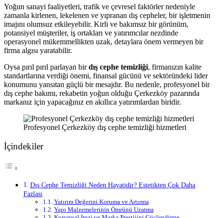
Yoğun sanayi faaliyetleri, trafik ve çevresel faktörler nedeniyle
zamanla kirlenen, lekelenen ve yıpranan dış cepheler, bir işletmenin
imajını olumsuz etkileyebilir. Kirli ve bakımsız bir görünüm,
potansiyel müşteriler, iş ortakları ve yatırımcılar nezdinde
operasyonel mükemmellikten uzak, detaylara önem vermeyen bir
firma algısı yaratabilir.
Oysa pırıl pırıl parlayan bir
dış cephe temizliği
, firmanızın kalite
standartlarına verdiği önemi, finansal gücünü ve sektöründeki lider
konumunu yansıtan güçlü bir mesajdır. Bu nedenle, profesyonel bir
dış cephe bakımı, rekabetin yoğun olduğu Çerkezköy pazarında
markanız için yapacağınız en akıllıca yatırımlardan biridir.
Profesyonel Çerkezköy dış cephe temizliği hizmetleri
İçindekiler
Dış Cephe Temizliği Neden Hayatidir? Estetikten Çok Daha
Fazlası
Yatırım Değerini Koruma ve Artırma
Yapı Malzemelerinin Ömrünü Uzatma
Kurumsal İmaj ve Marka Prestijini Güçlendirme