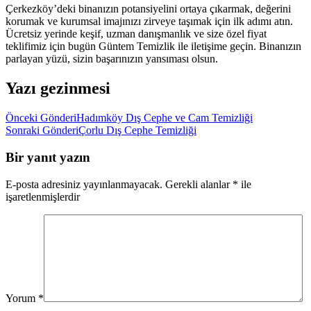
Çerkezköy’deki binanızın potansiyelini ortaya çıkarmak, değerini
korumak ve kurumsal imajınızı zirveye taşımak için ilk adımı atın.
Ücretsiz yerinde keşif, uzman danışmanlık ve size özel fiyat
teklifimiz için bugün Güntem Temizlik ile iletişime geçin. Binanızın
parlayan yüzü, sizin başarınızın yansıması olsun.
Yazı gezinmesi
Önceki Gönderi
Hadımköy Dış Cephe ve Cam Temizliği
Sonraki Gönderi
Çorlu Dış Cephe Temizliği
Bir yanıt yazın
E-posta adresiniz yayınlanmayacak.
Gerekli alanlar
*
ile
işaretlenmişlerdir
Yorum
*