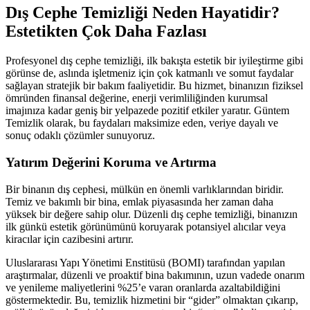
Dış Cephe Temizliği Neden Hayatidir?
Estetikten Çok Daha Fazlası
Profesyonel dış cephe temizliği, ilk bakışta estetik bir iyileştirme gibi
görünse de, aslında işletmeniz için çok katmanlı ve somut faydalar
sağlayan stratejik bir bakım faaliyetidir. Bu hizmet, binanızın fiziksel
ömründen finansal değerine, enerji verimliliğinden kurumsal
imajınıza kadar geniş bir yelpazede pozitif etkiler yaratır. Güntem
Temizlik olarak, bu faydaları maksimize eden, veriye dayalı ve
sonuç odaklı çözümler sunuyoruz.
Yatırım Değerini Koruma ve Artırma
Bir binanın dış cephesi, mülkün en önemli varlıklarından biridir.
Temiz ve bakımlı bir bina, emlak piyasasında her zaman daha
yüksek bir değere sahip olur. Düzenli dış cephe temizliği, binanızın
ilk günkü estetik görünümünü koruyarak potansiyel alıcılar veya
kiracılar için cazibesini artırır.
Uluslararası Yapı Yönetimi Enstitüsü (BOMI) tarafından yapılan
araştırmalar, düzenli ve proaktif bina bakımının, uzun vadede onarım
ve yenileme maliyetlerini %25’e varan oranlarda azaltabildiğini
göstermektedir. Bu, temizlik hizmetini bir “gider” olmaktan çıkarıp,