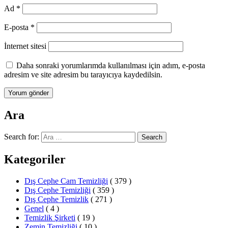
Ad
*
E-posta
*
İnternet sitesi
Daha sonraki yorumlarımda kullanılması için adım, e-posta
adresim ve site adresim bu tarayıcıya kaydedilsin.
Ara
Search for:
Search
Kategoriler
Dış Cephe Cam Temizliği
( 379 )
Dış Cephe Temizliği
( 359 )
Dış Cephe Temizlik
( 271 )
Genel
( 4 )
Temizlik Şirketi
( 19 )
Zemin Temizliği
( 10 )