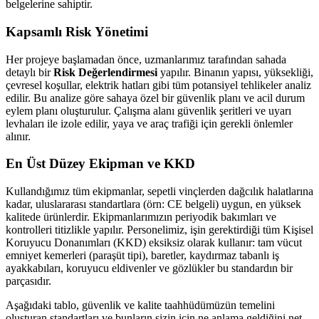
belgelerine sahiptir.
Kapsamlı Risk Yönetimi
Her projeye başlamadan önce, uzmanlarımız tarafından sahada
detaylı bir
Risk Değerlendirmesi
yapılır. Binanın yapısı, yüksekliği,
çevresel koşullar, elektrik hatları gibi tüm potansiyel tehlikeler analiz
edilir. Bu analize göre sahaya özel bir güvenlik planı ve acil durum
eylem planı oluşturulur. Çalışma alanı güvenlik şeritleri ve uyarı
levhaları ile izole edilir, yaya ve araç trafiği için gerekli önlemler
alınır.
En Üst Düzey Ekipman ve KKD
Kullandığımız tüm ekipmanlar, sepetli vinçlerden dağcılık halatlarına
kadar, uluslararası standartlara (örn: CE belgeli) uygun, en yüksek
kalitede ürünlerdir. Ekipmanlarımızın periyodik bakımları ve
kontrolleri titizlikle yapılır. Personelimiz, işin gerektirdiği tüm Kişisel
Koruyucu Donanımları (KKD) eksiksiz olarak kullanır: tam vücut
emniyet kemerleri (paraşüt tipi), baretler, kaydırmaz tabanlı iş
ayakkabıları, koruyucu eldivenler ve gözlükler bu standardın bir
parçasıdır.
Aşağıdaki tablo, güvenlik ve kalite taahhüdümüzün temelini
oluşturan standartları ve bunların sizin için ne anlama geldiğini net