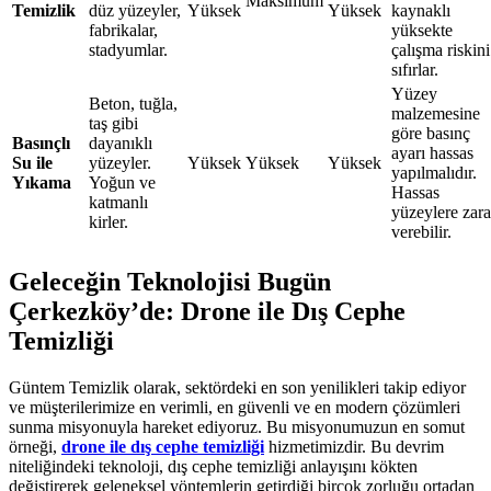
Maksimum
Temizlik
düz yüzeyler,
Yüksek
Yüksek
kaynaklı
fabrikalar,
yüksekte
stadyumlar.
çalışma riskini
sıfırlar.
Yüzey
Beton, tuğla,
malzemesine
taş gibi
göre basınç
Basınçlı
dayanıklı
ayarı hassas
Su ile
yüzeyler.
Yüksek
Yüksek
Yüksek
yapılmalıdır.
Yıkama
Yoğun ve
Hassas
katmanlı
yüzeylere zara
kirler.
verebilir.
Geleceğin Teknolojisi Bugün
Çerkezköy’de: Drone ile Dış Cephe
Temizliği
Güntem Temizlik olarak, sektördeki en son yenilikleri takip ediyor
ve müşterilerimize en verimli, en güvenli ve en modern çözümleri
sunma misyonuyla hareket ediyoruz. Bu misyonumuzun en somut
örneği,
drone ile dış cephe temizliği
hizmetimizdir. Bu devrim
niteliğindeki teknoloji, dış cephe temizliği anlayışını kökten
değiştirerek geleneksel yöntemlerin getirdiği birçok zorluğu ortadan