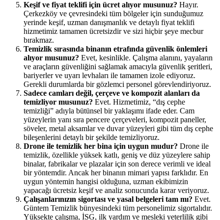
Keşif ve fiyat teklifi için ücret alıyor musunuz?
Hayır.
Çerkezköy ve çevresindeki tüm bölgeler için sunduğumuz
yerinde keşif, uzman danışmanlık ve detaylı fiyat teklifi
hizmetimiz tamamen ücretsizdir ve sizi hiçbir şeye mecbur
bırakmaz.
Temizlik sırasında binanın etrafında güvenlik önlemleri
alıyor musunuz?
Evet, kesinlikle. Çalışma alanını, yayaların
ve araçların güvenliğini sağlamak amacıyla güvenlik şeritleri,
bariyerler ve uyarı levhaları ile tamamen izole ediyoruz.
Gerekli durumlarda bir gözlemci personel görevlendiriyoruz.
Sadece camları değil, çerçeve ve kompozit alanları da
temizliyor musunuz?
Evet. Hizmetimiz, “dış cephe
temizliği” adıyla bütünsel bir yaklaşımı ifade eder. Cam
yüzeylerin yanı sıra pencere çerçeveleri, kompozit paneller,
söveler, metal aksamlar ve duvar yüzeyleri gibi tüm dış cephe
bileşenlerini detaylı bir şekilde temizliyoruz.
Drone ile temizlik her bina için uygun mudur?
Drone ile
temizlik, özellikle yüksek katlı, geniş ve düz yüzeylere sahip
binalar, fabrikalar ve plazalar için son derece verimli ve ideal
bir yöntemdir. Ancak her binanın mimari yapısı farklıdır. En
uygun yöntemin hangisi olduğuna, uzman ekibimizin
yapacağı ücretsiz keşif ve analiz sonucunda karar veriyoruz.
Çalışanlarınızın sigortası ve yasal belgeleri tam mı?
Evet.
Güntem Temizlik bünyesindeki tüm personelimiz sigortalıdır.
Yüksekte çalışma, İSG, ilk yardım ve mesleki yeterlilik gibi