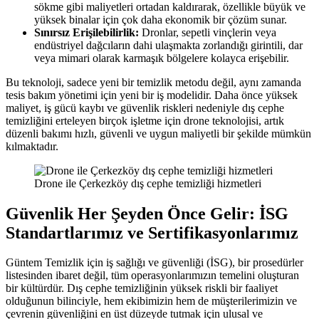
sökme gibi maliyetleri ortadan kaldırarak, özellikle büyük ve
yüksek binalar için çok daha ekonomik bir çözüm sunar.
Sınırsız Erişilebilirlik:
Dronlar, sepetli vinçlerin veya
endüstriyel dağcıların dahi ulaşmakta zorlandığı girintili, dar
veya mimari olarak karmaşık bölgelere kolayca erişebilir.
Bu teknoloji, sadece yeni bir temizlik metodu değil, aynı zamanda
tesis bakım yönetimi için yeni bir iş modelidir. Daha önce yüksek
maliyet, iş gücü kaybı ve güvenlik riskleri nedeniyle dış cephe
temizliğini erteleyen birçok işletme için drone teknolojisi, artık
düzenli bakımı hızlı, güvenli ve uygun maliyetli bir şekilde mümkün
kılmaktadır.
Drone ile Çerkezköy dış cephe temizliği hizmetleri
Güvenlik Her Şeyden Önce Gelir: İSG
Standartlarımız ve Sertifikasyonlarımız
Güntem Temizlik için iş sağlığı ve güvenliği (İSG), bir prosedürler
listesinden ibaret değil, tüm operasyonlarımızın temelini oluşturan
bir kültürdür. Dış cephe temizliğinin yüksek riskli bir faaliyet
olduğunun bilinciyle, hem ekibimizin hem de müşterilerimizin ve
çevrenin güvenliğini en üst düzeyde tutmak için ulusal ve