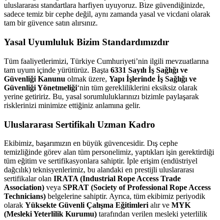
uluslararası standartlara harfiyen uyuyoruz. Bize güvendiğinizde,
sadece temiz bir cephe değil, aynı zamanda yasal ve vicdani olarak
tam bir güvence satın alırsınız.
Yasal Uyumluluk Bizim Standardımızdır
Tüm faaliyetlerimizi, Türkiye Cumhuriyeti’nin ilgili mevzuatlarına
tam uyum içinde yürütürüz. Başta
6331 Sayılı İş Sağlığı ve
Güvenliği Kanunu
olmak üzere,
Yapı İşlerinde İş Sağlığı ve
Güvenliği Yönetmeliği
‘nin tüm gerekliliklerini eksiksiz olarak
yerine getiririz. Bu, yasal sorumluluklarınızı bizimle paylaşarak
risklerinizi minimize ettiğiniz anlamına gelir.
Uluslararası Sertifikalı Uzman Kadro
Ekibimiz, başarımızın en büyük güvencesidir. Dış cephe
temizliğinde görev alan tüm personelimiz, yaptıkları işin gerektirdiği
tüm eğitim ve sertifikasyonlara sahiptir. İple erişim (endüstriyel
dağcılık) teknisyenlerimiz, bu alandaki en prestijli uluslararası
sertifikalar olan
IRATA (Industrial Rope Access Trade
Association)
veya
SPRAT (Society of Professional Rope Access
Technicians)
belgelerine sahiptir. Ayrıca, tüm ekibimiz periyodik
olarak
Yüksekte Güvenli Çalışma Eğitimleri
alır ve
MYK
(Mesleki Yeterlilik Kurumu)
tarafından verilen mesleki yeterlilik