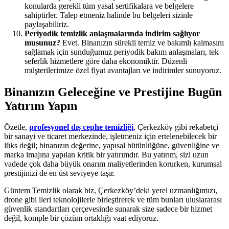
konularda gerekli tüm yasal sertifikalara ve belgelere
sahiptirler. Talep etmeniz halinde bu belgeleri sizinle
paylaşabiliriz.
Periyodik temizlik anlaşmalarında indirim sağlıyor
musunuz?
Evet. Binanızın sürekli temiz ve bakımlı kalmasını
sağlamak için sunduğumuz periyodik bakım anlaşmaları, tek
seferlik hizmetlere göre daha ekonomiktir. Düzenli
müşterilerimize özel fiyat avantajları ve indirimler sunuyoruz.
Binanızın Geleceğine ve Prestijine Bugün
Yatırım Yapın
Özetle,
profesyonel
dış cephe temizliği
, Çerkezköy gibi rekabetçi
bir sanayi ve ticaret merkezinde, işletmeniz için ertelenebilecek bir
lüks değil; binanızın değerine, yapısal bütünlüğüne, güvenliğine ve
marka imajına yapılan kritik bir yatırımdır. Bu yatırım, sizi uzun
vadede çok daha büyük onarım maliyetlerinden korurken, kurumsal
prestijinizi de en üst seviyeye taşır.
Güntem Temizlik olarak biz, Çerkezköy’deki yerel uzmanlığımızı,
drone gibi ileri teknolojilerle birleştirerek ve tüm bunları uluslararası
güvenlik standartları çerçevesinde sunarak size sadece bir hizmet
değil, komple bir çözüm ortaklığı vaat ediyoruz.