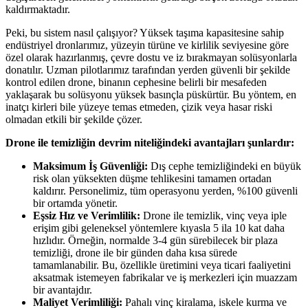
kaldırmaktadır.
Peki, bu sistem nasıl çalışıyor? Yüksek taşıma kapasitesine sahip
endüstriyel dronlarımız, yüzeyin türüne ve kirlilik seviyesine göre
özel olarak hazırlanmış, çevre dostu ve iz bırakmayan solüsyonlarla
donatılır. Uzman pilotlarımız tarafından yerden güvenli bir şekilde
kontrol edilen drone, binanın cephesine belirli bir mesafeden
yaklaşarak bu solüsyonu yüksek basınçla püskürtür. Bu yöntem, en
inatçı kirleri bile yüzeye temas etmeden, çizik veya hasar riski
olmadan etkili bir şekilde çözer.
Drone ile temizliğin devrim niteliğindeki avantajları şunlardır:
Maksimum İş Güvenliği:
Dış cephe temizliğindeki en büyük
risk olan yüksekten düşme tehlikesini tamamen ortadan
kaldırır. Personelimiz, tüm operasyonu yerden, %100 güvenli
bir ortamda yönetir.
Eşsiz Hız ve Verimlilik:
Drone ile temizlik, vinç veya iple
erişim gibi geleneksel yöntemlere kıyasla 5 ila 10 kat daha
hızlıdır. Örneğin, normalde 3-4 gün sürebilecek bir plaza
temizliği, drone ile bir günden daha kısa sürede
tamamlanabilir. Bu, özellikle üretimini veya ticari faaliyetini
aksatmak istemeyen fabrikalar ve iş merkezleri için muazzam
bir avantajdır.
Maliyet Verimliliği:
Pahalı vinç kiralama, iskele kurma ve