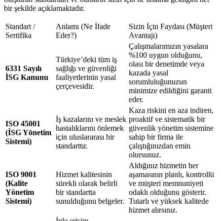
bir şekilde açıklamaktadır.
Standart /
Anlamı (Ne İfade
Sizin İçin Faydası (Müşteri
Sertifika
Eder?)
Avantajı)
Çalışmalarımızın yasalara
%100 uygun olduğunu,
Türkiye’deki tüm iş
olası bir denetimde veya
6331 Sayılı
sağlığı ve güvenliği
kazada yasal
İSG Kanunu
faaliyetlerinin yasal
sorumluluğunuzun
çerçevesidir.
minimize edildiğini garanti
eder.
Kaza riskini en aza indiren,
İş kazalarını ve meslek
proaktif ve sistematik bir
ISO 45001
hastalıklarını önlemek
güvenlik yönetim sistemine
(İSG Yönetim
için uluslararası bir
sahip bir firma ile
Sistemi)
standarttır.
çalıştığınızdan emin
olursunuz.
Aldığınız hizmetin her
ISO 9001
Hizmet kalitesinin
aşamasının planlı, kontrollü
(Kalite
sürekli olarak belirli
ve müşteri memnuniyeti
Yönetim
bir standartta
odaklı olduğunu gösterir.
Sistemi)
sunulduğunu belgeler.
Tutarlı ve yüksek kalitede
hizmet alırsınız.
İple erişim