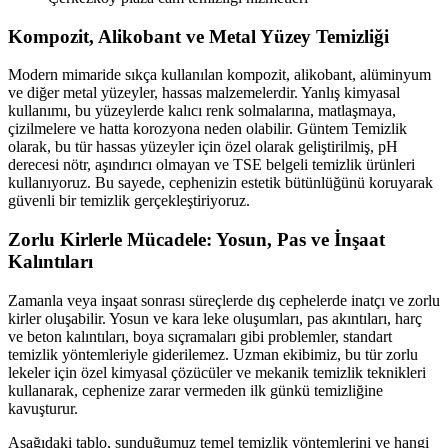
Kompozit, Alikobant ve Metal Yüzey Temizliği
Modern mimaride sıkça kullanılan kompozit, alikobant, alüminyum
ve diğer metal yüzeyler, hassas malzemelerdir. Yanlış kimyasal
kullanımı, bu yüzeylerde kalıcı renk solmalarına, matlaşmaya,
çizilmelere ve hatta korozyona neden olabilir. Güntem Temizlik
olarak, bu tür hassas yüzeyler için özel olarak geliştirilmiş, pH
derecesi nötr, aşındırıcı olmayan ve TSE belgeli temizlik ürünleri
kullanıyoruz. Bu sayede, cephenizin estetik bütünlüğünü koruyarak
güvenli bir temizlik gerçekleştiriyoruz.
Zorlu Kirlerle Mücadele: Yosun, Pas ve İnşaat
Kalıntıları
Zamanla veya inşaat sonrası süreçlerde dış cephelerde inatçı ve zorlu
kirler oluşabilir. Yosun ve kara leke oluşumları, pas akıntıları, harç
ve beton kalıntıları, boya sıçramaları gibi problemler, standart
temizlik yöntemleriyle giderilemez. Uzman ekibimiz, bu tür zorlu
lekeler için özel kimyasal çözücüler ve mekanik temizlik teknikleri
kullanarak, cephenize zarar vermeden ilk günkü temizliğine
kavuşturur.
Aşağıdaki tablo, sunduğumuz temel temizlik yöntemlerini ve hangi