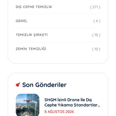
( 271 )
DIŞ CEPHE TEMIZLIK
( 4 )
GENEL
( 19 )
TEMIZLIK ŞIRKETI
( 10 )
ZEMIN TEMIZLIĞI
Son Gönderiler
SHGM İzinli Drone İle Dış
Cephe Yıkama Standartları
Nedir?
8 AĞUSTOS 2026