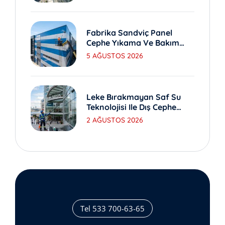
Fabrika Sandviç Panel
Cephe Yıkama Ve Bakım
Yöntemleri
5 AĞUSTOS 2026
Leke Bırakmayan Saf Su
Teknolojisi Ile Dış Cephe
Yıkama
2 AĞUSTOS 2026
Tel 533 700-63-65