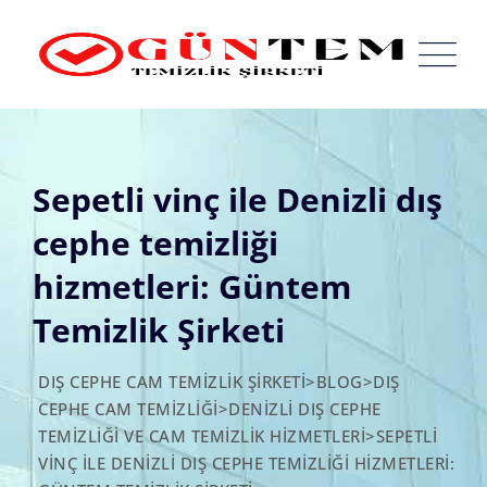
Skip
to
content
Sepetli vinç ile Denizli dış
cephe temizliği
hizmetleri: Güntem
Temizlik Şirketi
DIŞ CEPHE CAM TEMIZLIK ŞIRKETI
>
BLOG
>
DIŞ
CEPHE CAM TEMIZLIĞI
>
DENIZLI DIŞ CEPHE
TEMIZLIĞI VE CAM TEMIZLIK HIZMETLERI
>
SEPETLI
VINÇ ILE DENIZLI DIŞ CEPHE TEMIZLIĞI HIZMETLERI: