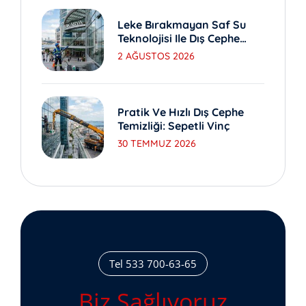
Leke Bırakmayan Saf Su
Teknolojisi Ile Dış Cephe
Yıkama
2 AĞUSTOS 2026
Pratik Ve Hızlı Dış Cephe
Temizliği: Sepetli Vinç
30 TEMMUZ 2026
Tel 533 700-63-65
Biz Sağlıyoruz