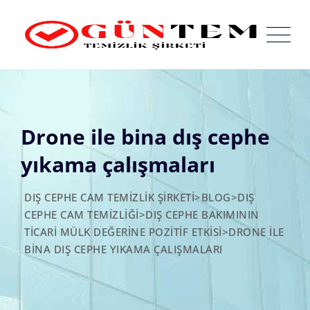
Skip
to
content
Drone ile bina dış cephe
yıkama çalışmaları
DIŞ CEPHE CAM TEMIZLIK ŞIRKETI
>
BLOG
>
DIŞ
CEPHE CAM TEMIZLIĞI
>
DIŞ CEPHE BAKIMININ
TICARI MÜLK DEĞERINE POZITIF ETKISI
>
DRONE ILE
BINA DIŞ CEPHE YIKAMA ÇALIŞMALARI