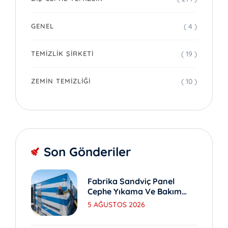
( 4 )
GENEL
( 19 )
TEMIZLIK ŞIRKETI
( 10 )
ZEMIN TEMIZLIĞI
Son Gönderiler
Fabrika Sandviç Panel
Cephe Yıkama Ve Bakım
Yöntemleri
5 AĞUSTOS 2026