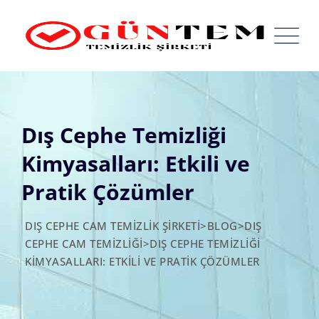
Skip
to
content
Dış Cephe Temizliği
Kimyasalları: Etkili ve
Pratik Çözümler
DIŞ CEPHE CAM TEMIZLIK ŞIRKETI
>
BLOG
>
DIŞ
CEPHE CAM TEMIZLIĞI
>
DIŞ CEPHE TEMIZLIĞI
KIMYASALLARI: ETKILI VE PRATIK ÇÖZÜMLER