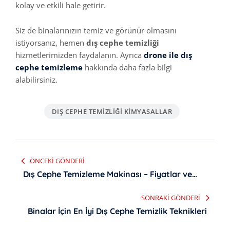
kolay ve etkili hale getirir.
Siz de binalarınızın temiz ve görünür olmasını
istiyorsanız, hemen
dış cephe temizliği
hizmetlerimizden faydalanın. Ayrıca
drone ile dış
cephe temizleme
hakkında daha fazla bilgi
alabilirsiniz.
DIŞ CEPHE TEMIZLIĞI KIMYASALLAR
Yazı
ÖNCEKI GÖNDERI
gezinmesi
Dış Cephe Temizleme Makinası – Fiyatlar ve
Kullanım İpuçları
SONRAKI GÖNDERI
Binalar İçin En İyi Dış Cephe Temizlik Teknikleri