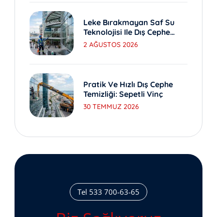
Leke Bırakmayan Saf Su
Teknolojisi Ile Dış Cephe
Yıkama
2 AĞUSTOS 2026
Pratik Ve Hızlı Dış Cephe
Temizliği: Sepetli Vinç
30 TEMMUZ 2026
Tel 533 700-63-65