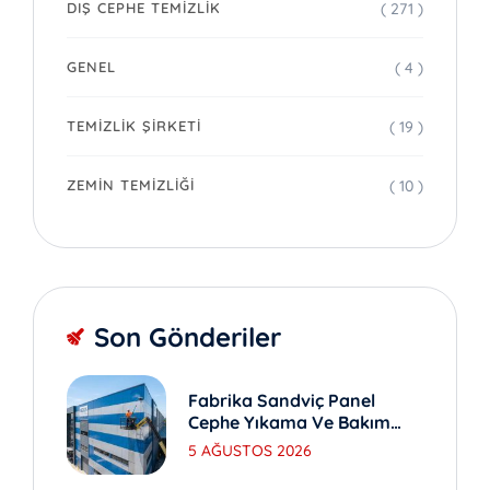
( 271 )
DIŞ CEPHE TEMIZLIK
( 4 )
GENEL
( 19 )
TEMIZLIK ŞIRKETI
( 10 )
ZEMIN TEMIZLIĞI
Son Gönderiler
Fabrika Sandviç Panel
Cephe Yıkama Ve Bakım
Yöntemleri
5 AĞUSTOS 2026