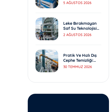
Yıkama Ve Bakım
5 AĞUSTOS 2026
Yöntemleri
Leke Bırakmayan
Saf Su Teknolojisi
Ile Dış Cephe
2 AĞUSTOS 2026
Yıkama
Pratik Ve Hızlı Dış
Cephe Temizliği:
Sepetli Vinç
30 TEMMUZ 2026