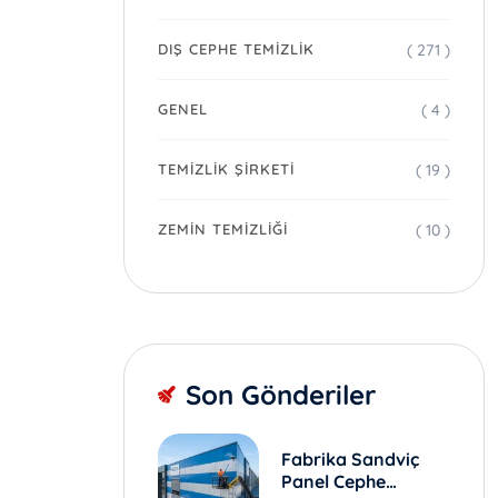
( 271 )
DIŞ CEPHE TEMIZLIK
( 4 )
GENEL
( 19 )
TEMIZLIK ŞIRKETI
( 10 )
ZEMIN TEMIZLIĞI
Son Gönderiler
Fabrika Sandviç
Panel Cephe