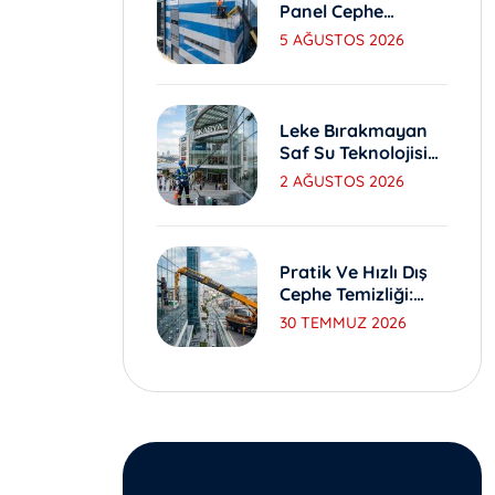
Panel Cephe
Yıkama Ve Bakım
5 AĞUSTOS 2026
Yöntemleri
Leke Bırakmayan
Saf Su Teknolojisi
Ile Dış Cephe
2 AĞUSTOS 2026
Yıkama
Pratik Ve Hızlı Dış
Cephe Temizliği:
Sepetli Vinç
30 TEMMUZ 2026