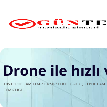
Skip
to
content
Drone ile hızlı
DIŞ CEPHE CAM TEMIZLIK ŞIRKETI
>
BLOG
>
DIŞ CEPHE CAM 
TEMIZLIĞI