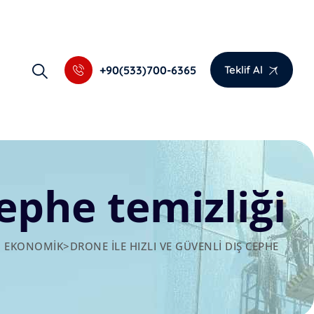
+90(533)700-6365
Teklif Al
cephe temizliği
I, EKONOMIK
>
DRONE ILE HIZLI VE GÜVENLI DIŞ CEPHE