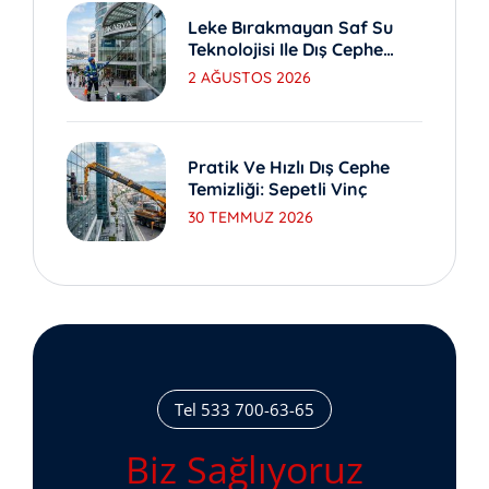
Leke Bırakmayan Saf Su
Teknolojisi Ile Dış Cephe
Yıkama
2 AĞUSTOS 2026
Pratik Ve Hızlı Dış Cephe
Temizliği: Sepetli Vinç
30 TEMMUZ 2026
Tel 533 700-63-65
Biz Sağlıyoruz