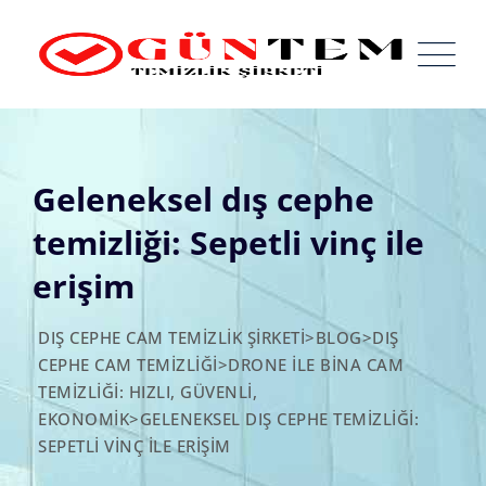
Skip
to
content
Geleneksel dış cephe
temizliği: Sepetli vinç ile
erişim
DIŞ CEPHE CAM TEMIZLIK ŞIRKETI
>
BLOG
>
DIŞ
CEPHE CAM TEMIZLIĞI
>
DRONE ILE BINA CAM
TEMIZLIĞI: HIZLI, GÜVENLI,
EKONOMIK
>
GELENEKSEL DIŞ CEPHE TEMIZLIĞI:
SEPETLI VINÇ ILE ERIŞIM