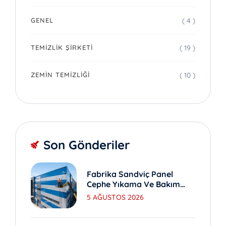
( 4 )
GENEL
( 19 )
TEMIZLIK ŞIRKETI
( 10 )
ZEMIN TEMIZLIĞI
Son Gönderiler
Fabrika Sandviç Panel
Cephe Yıkama Ve Bakım
Yöntemleri
5 AĞUSTOS 2026