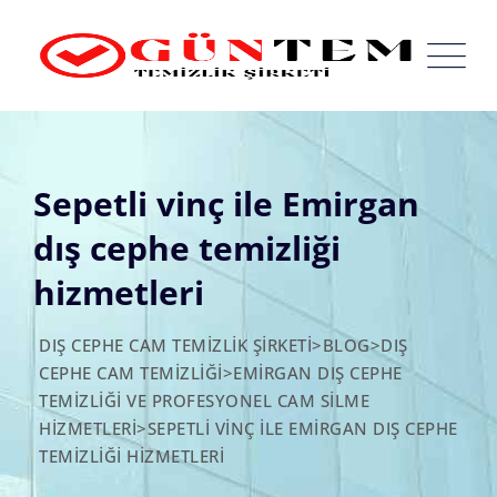
Skip
to
content
Sepetli vinç ile Emirgan
dış cephe temizliği
hizmetleri
DIŞ CEPHE CAM TEMIZLIK ŞIRKETI
>
BLOG
>
DIŞ
CEPHE CAM TEMIZLIĞI
>
EMIRGAN DIŞ CEPHE
TEMIZLIĞI VE PROFESYONEL CAM SILME
HIZMETLERI
>
SEPETLI VINÇ ILE EMIRGAN DIŞ CEPHE
TEMIZLIĞI HIZMETLERI