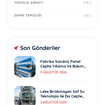
( 19 )
TEMIZLIK ŞIRKETI
( 10 )
ZEMIN TEMIZLIĞI
Son Gönderiler
Fabrika Sandviç Panel
Cephe Yıkama Ve Bakım
Yöntemleri
5 AĞUSTOS 2026
Leke Bırakmayan Saf Su
Teknolojisi Ile Dış Cephe
Yıkama
2 AĞUSTOS 2026