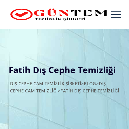
Skip
to
content
Fatih Dış Cephe Temizliği
DIŞ CEPHE CAM TEMIZLIK ŞIRKETI
>
BLOG
>
DIŞ
CEPHE CAM TEMIZLIĞI
>
FATIH DIŞ CEPHE TEMIZLIĞI