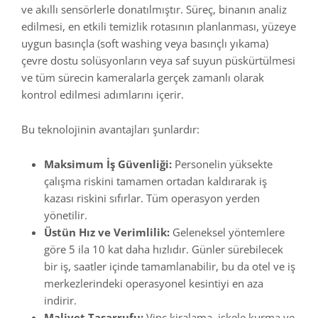
ve akıllı sensörlerle donatılmıştır. Süreç, binanın analiz
edilmesi, en etkili temizlik rotasının planlanması, yüzeye
uygun basınçla (soft washing veya basınçlı yıkama)
çevre dostu solüsyonların veya saf suyun püskürtülmesi
ve tüm sürecin kameralarla gerçek zamanlı olarak
kontrol edilmesi adımlarını içerir.
Bu teknolojinin avantajları şunlardır:
Maksimum İş Güvenliği:
Personelin yüksekte
çalışma riskini tamamen ortadan kaldırarak iş
kazası riskini sıfırlar. Tüm operasyon yerden
yönetilir.
Üstün Hız ve Verimlilik:
Geleneksel yöntemlere
göre 5 ila 10 kat daha hızlıdır. Günler sürebilecek
bir iş, saatler içinde tamamlanabilir, bu da otel ve iş
merkezlerindeki operasyonel kesintiyi en aza
indirir.
Maliyet Tasarrufu:
Vinç kiralama, iskele kurma ve