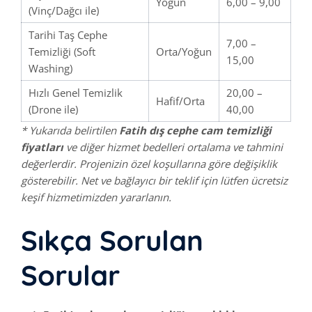
Yoğun
6,00 – 9,00
(Vinç/Dağcı ile)
Tarihi Taş Cephe
7,00 –
Temizliği (Soft
Orta/Yoğun
15,00
Washing)
Hızlı Genel Temizlik
20,00 –
Hafif/Orta
(Drone ile)
40,00
* Yukarıda belirtilen
Fatih dış cephe cam temizliği
fiyatları
ve diğer hizmet bedelleri ortalama ve tahmini
değerlerdir. Projenizin özel koşullarına göre değişiklik
gösterebilir. Net ve bağlayıcı bir teklif için lütfen ücretsiz
keşif hizmetimizden yararlanın.
Sıkça Sorulan
Sorular