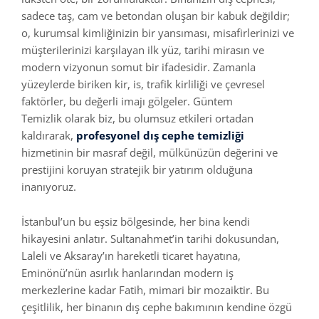
sadece taş, cam ve betondan oluşan bir kabuk değildir;
o, kurumsal kimliğinizin bir yansıması, misafirlerinizi ve
müşterilerinizi karşılayan ilk yüz, tarihi mirasın ve
modern vizyonun somut bir ifadesidir. Zamanla
yüzeylerde biriken kir, is, trafik kirliliği ve çevresel
faktörler, bu değerli imajı gölgeler. Güntem
Temizlik olarak biz, bu olumsuz etkileri ortadan
kaldırarak,
profesyonel dış cephe temizliği
hizmetinin bir masraf değil, mülkünüzün değerini ve
prestijini koruyan stratejik bir yatırım olduğuna
inanıyoruz.
İstanbul’un bu eşsiz bölgesinde, her bina kendi
hikayesini anlatır. Sultanahmet’in tarihi dokusundan,
Laleli ve Aksaray’ın hareketli ticaret hayatına,
Eminönü’nün asırlık hanlarından modern iş
merkezlerine kadar Fatih, mimari bir mozaiktir. Bu
çeşitlilik, her binanın dış cephe bakımının kendine özgü