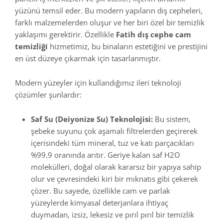
yüzünü temsil eder. Bu modern yapıların dış cepheleri,
farklı malzemelerden oluşur ve her biri özel bir temizlik
yaklaşımı gerektirir. Özellikle
Fatih dış cephe cam
temizliği
hizmetimiz, bu binaların estetiğini ve prestijini
en üst düzeye çıkarmak için tasarlanmıştır.
Modern yüzeyler için kullandığımız ileri teknoloji
çözümler şunlardır:
Saf Su (Deiyonize Su) Teknolojisi:
Bu sistem,
şebeke suyunu çok aşamalı filtrelerden geçirerek
içerisindeki tüm mineral, tuz ve katı parçacıkları
%99.9 oranında arıtır. Geriye kalan saf
H
2
O
molekülleri, doğal olarak kararsız bir yapıya sahip
olur ve çevresindeki kiri bir mıknatıs gibi çekerek
çözer. Bu sayede, özellikle cam ve parlak
yüzeylerde kimyasal deterjanlara ihtiyaç
duymadan, izsiz, lekesiz ve pırıl pırıl bir temizlik