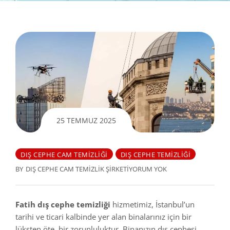
25 TEMMUZ 2025
DIŞ CEPHE CAM TEMIZLIĞI
DIŞ CEPHE TEMIZLIĞI
BY
DIŞ CEPHE CAM TEMIZLIK ŞIRKETI
YORUM YOK
Fatih dış cephe temizliği
hizmetimiz, İstanbul’un
tarihi ve ticari kalbinde yer alan binalarınız için bir
lüksten öte, bir zorunluluktur. Binanızın dış cephesi,