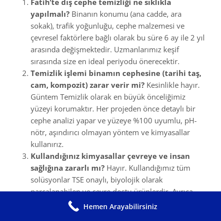
Fatih’te dış cephe temizliği ne sıklıkla
yapılmalı?
Binanın konumu (ana cadde, ara
sokak), trafik yoğunluğu, cephe malzemesi ve
çevresel faktörlere bağlı olarak bu süre 6 ay ile 2 yıl
arasında değişmektedir. Uzmanlarımız keşif
sırasında size en ideal periyodu önerecektir.
Temizlik işlemi binamın cephesine (tarihi taş,
cam, kompozit) zarar verir mi?
Kesinlikle hayır.
Güntem Temizlik olarak en büyük önceliğimiz
yüzeyi korumaktır. Her projeden önce detaylı bir
cephe analizi yapar ve yüzeye %100 uyumlu, pH-
nötr, aşındırıcı olmayan yöntem ve kimyasallar
kullanırız.
Kullandığınız kimyasallar çevreye ve insan
sağlığına zararlı mı?
Hayır. Kullandığımız tüm
solüsyonlar TSE onaylı, biyolojik olarak
parçalanabilen ve çevre dostu ürünlerdir. Ayrıca,
Saf Su sistemimizle birçok projede kimyasalsız
Hemen Arayabilirsiniz
temizlik imkanı sunuyoruz.