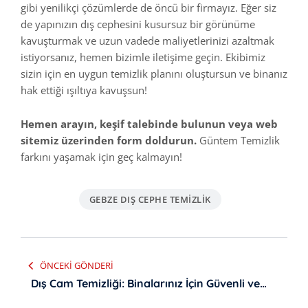
gibi yenilikçi çözümlerde de öncü bir firmayız. Eğer siz
de yapınızın dış cephesini kusursuz bir görünüme
kavuşturmak ve uzun vadede maliyetlerinizi azaltmak
istiyorsanız, hemen bizimle iletişime geçin. Ekibimiz
sizin için en uygun temizlik planını oluştursun ve binanız
hak ettiği ışıltıya kavuşsun!
Hemen arayın, keşif talebinde bulunun veya web
sitemiz üzerinden form doldurun.
Güntem Temizlik
farkını yaşamak için geç kalmayın!
GEBZE DIŞ CEPHE TEMIZLIK
Yazı
ÖNCEKI GÖNDERI
gezinmesi
Dış Cam Temizliği: Binalarınız İçin Güvenli ve
Parlak Çözümler