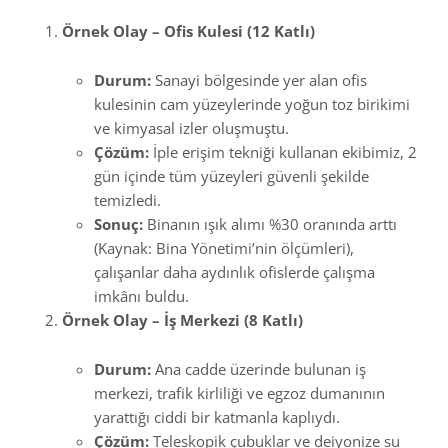
Örnek Olay – Ofis Kulesi (12 Katlı)
Durum:
Sanayi bölgesinde yer alan ofis
kulesinin cam yüzeylerinde yoğun toz birikimi
ve kimyasal izler oluşmuştu.
Çözüm:
İple erişim tekniği kullanan ekibimiz, 2
gün içinde tüm yüzeyleri güvenli şekilde
temizledi.
Sonuç:
Binanın ışık alımı %30 oranında arttı
(Kaynak: Bina Yönetimi’nin ölçümleri),
çalışanlar daha aydınlık ofislerde çalışma
imkânı buldu.
Örnek Olay – İş Merkezi (8 Katlı)
Durum:
Ana cadde üzerinde bulunan iş
merkezi, trafik kirliliği ve egzoz dumanının
yarattığı ciddi bir katmanla kaplıydı.
Çözüm:
Teleskopik çubuklar ve deiyonize su