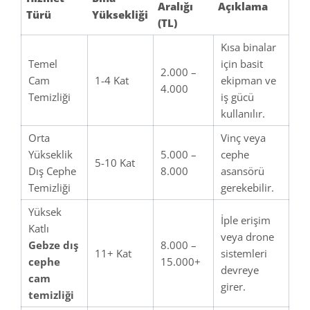
Aralığı
Açıklama
Türü
Yüksekliği
(TL)
Kısa binalar
Temel
için basit
2.000 –
Cam
1-4 Kat
ekipman ve
4.000
Temizliği
iş gücü
kullanılır.
Orta
Vinç veya
Yükseklik
5.000 –
cephe
5-10 Kat
Dış Cephe
8.000
asansörü
Temizliği
gerekebilir.
Yüksek
İple erişim
Katlı
veya drone
Gebze dış
8.000 –
11+ Kat
sistemleri
cephe
15.000+
devreye
cam
girer.
temizliği