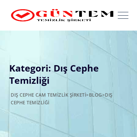
Skip
to
content
Kategori: Dış Cephe
Temizliği
DIŞ CEPHE CAM TEMIZLIK ŞIRKETI
>
BLOG
>
DIŞ
CEPHE TEMIZLIĞI