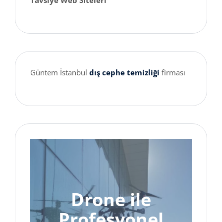
Tavsiye Web Siteleri
Güntem İstanbul
dış cephe temizliği
firması
Drone ile
Profesyonel