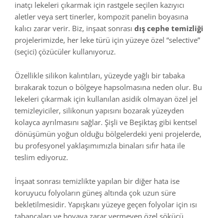
inatçı lekeleri çıkarmak için rastgele seçilen kazıyıcı
aletler veya sert tinerler, kompozit panelin boyasına
kalıcı zarar verir. Biz, inşaat sonrası
dış cephe temizliği
projelerimizde, her leke türü için yüzeye özel “selective”
(seçici) çözücüler kullanıyoruz.
Özellikle silikon kalıntıları, yüzeyde yağlı bir tabaka
bırakarak tozun o bölgeye hapsolmasına neden olur. Bu
lekeleri çıkarmak için kullanılan asidik olmayan özel jel
temizleyiciler, silikonun yapısını bozarak yüzeyden
kolayca ayrılmasını sağlar. Şişli ve Beşiktaş gibi kentsel
dönüşümün yoğun olduğu bölgelerdeki yeni projelerde,
bu profesyonel yaklaşımımızla binaları sıfır hata ile
teslim ediyoruz.
İnşaat sonrası temizlikte yapılan bir diğer hata ise
koruyucu folyoların güneş altında çok uzun süre
bekletilmesidir. Yapışkanı yüzeye geçen folyolar için ısı
tabancaları ve boyaya zarar vermeyen özel sökücü