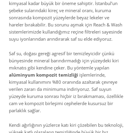
kimyasal kadar büyük bir öneme sahiptir. İstanbul’un
şebeke sularındaki kireç ve mineral oranı, kuruma
sonrasında kompozit yüzeylerde beyaz lekeler ve
hareler bırakabilir. Bu sorunu aşmak için Reach & Wash
sistemlerimizde kullandığımız reçine filtreleri sayesinde
suyu iyonlarından arındırarak saf su elde ediyoruz.
Saf su, doğası gereği agresif bir temizleyicidir çünkü
bünyesinde mineral barındırmadığı için yüzeydeki kiri
mıknatıs gibi kendine çeker. Bu yöntemle yapılan
alüminyum kompozit temizliği
işlemlerinde,
kimyasal kullanımını %80 oranında azaltarak çevreye
verilen zararı da minimuma indiriyoruz. Saf suyun
yüzeyde kuruma sonrası hiçbir iz bırakmaması, özellikle
cam ve kompozit birleşimi cephelerde kusursuz bir
parlaklık sağlar.
Kendi ağırlığının yüzlerce katı kiri çözebilen bu teknoloji,
yüksek katlı plazaların temizliğinde büyük bir hız