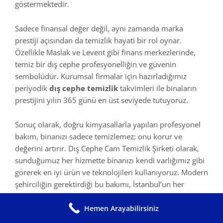
göstermektedir.
Sadece finansal değer değil, aynı zamanda marka
prestiji açısından da temizlik hayati bir rol oynar.
Özellikle Maslak ve Levent gibi finans merkezlerinde,
temiz bir dış cephe profesyonelliğin ve güvenin
sembolüdür. Kurumsal firmalar için hazırladığımız
periyodik
dış cephe temizlik
takvimleri ile binaların
prestijini yılın 365 günü en üst seviyede tutuyoruz.
Sonuç olarak, doğru kimyasallarla yapılan profesyonel
bakım, binanızı sadece temizlemez; onu korur ve
değerini artırır. Dış Cephe Cam Temizlik Şirketi olarak,
sunduğumuz her hizmette binanızı kendi varlığımız gibi
görerek en iyi ürün ve teknolojileri kullanıyoruz. Modern
şehirciliğin gerektirdiği bu bakımı, İstanbul’un her
semtinde uzman kadromuzla hayata geçirmeye devam
ediyoruz.
Hemen Arayabilirsiniz