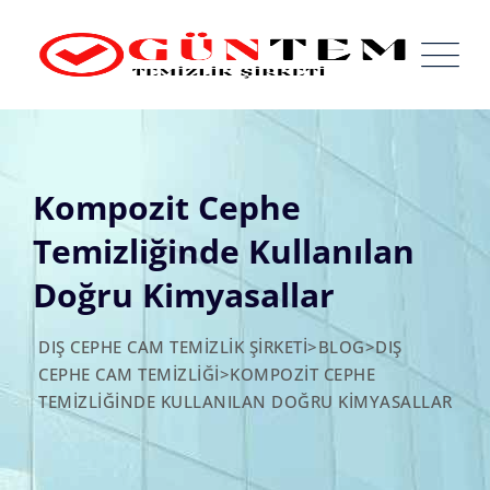
Skip
to
content
Kompozit Cephe
Temizliğinde Kullanılan
Doğru Kimyasallar
DIŞ CEPHE CAM TEMIZLIK ŞIRKETI
>
BLOG
>
DIŞ
CEPHE CAM TEMIZLIĞI
>
KOMPOZIT CEPHE
TEMIZLIĞINDE KULLANILAN DOĞRU KIMYASALLAR