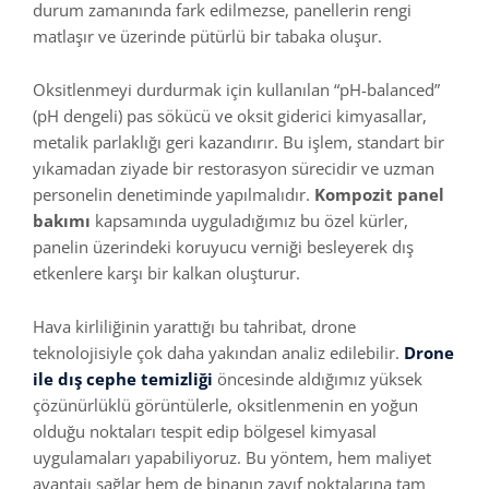
durum zamanında fark edilmezse, panellerin rengi
matlaşır ve üzerinde pütürlü bir tabaka oluşur.
Oksitlenmeyi durdurmak için kullanılan “pH-balanced”
(pH dengeli) pas sökücü ve oksit giderici kimyasallar,
metalik parlaklığı geri kazandırır. Bu işlem, standart bir
yıkamadan ziyade bir restorasyon sürecidir ve uzman
personelin denetiminde yapılmalıdır.
Kompozit panel
bakımı
kapsamında uyguladığımız bu özel kürler,
panelin üzerindeki koruyucu verniği besleyerek dış
etkenlere karşı bir kalkan oluşturur.
Hava kirliliğinin yarattığı bu tahribat, drone
teknolojisiyle çok daha yakından analiz edilebilir.
Drone
ile dış cephe temizliği
öncesinde aldığımız yüksek
çözünürlüklü görüntülerle, oksitlenmenin en yoğun
olduğu noktaları tespit edip bölgesel kimyasal
uygulamaları yapabiliyoruz. Bu yöntem, hem maliyet
avantajı sağlar hem de binanın zayıf noktalarına tam