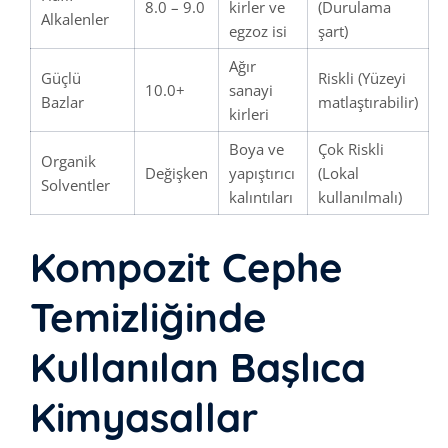
8.0 – 9.0
kirler ve
(Durulama
Alkalenler
egzoz isi
şart)
Ağır
Güçlü
Riskli (Yüzeyi
10.0+
sanayi
Bazlar
matlaştırabilir)
kirleri
Boya ve
Çok Riskli
Organik
Değişken
yapıştırıcı
(Lokal
Solventler
kalıntıları
kullanılmalı)
Kompozit Cephe
Temizliğinde
Kullanılan Başlıca
Kimyasallar