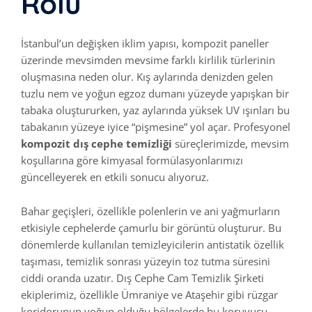
Rolü
İstanbul’un değişken iklim yapısı, kompozit paneller
üzerinde mevsimden mevsime farklı kirlilik türlerinin
oluşmasına neden olur. Kış aylarında denizden gelen
tuzlu nem ve yoğun egzoz dumanı yüzeyde yapışkan bir
tabaka oluştururken, yaz aylarında yüksek UV ışınları bu
tabakanın yüzeye iyice “pişmesine” yol açar. Profesyonel
kompozit dış cephe temizliği
süreçlerimizde, mevsim
koşullarına göre kimyasal formülasyonlarımızı
güncelleyerek en etkili sonucu alıyoruz.
Bahar geçişleri, özellikle polenlerin ve ani yağmurların
etkisiyle cephelerde çamurlu bir görüntü oluşturur. Bu
dönemlerde kullanılan temizleyicilerin antistatik özellik
taşıması, temizlik sonrası yüzeyin toz tutma süresini
ciddi oranda uzatır. Dış Cephe Cam Temizlik Şirketi
ekiplerimiz, özellikle Ümraniye ve Ataşehir gibi rüzgar
koridorunun yoğun olduğu bölgelerde bu koruyucu