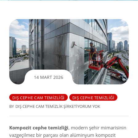
14 MART 2026
DIŞ CEPHE CAM TEMIZLIĞI
DIŞ CEPHE TEMIZLIĞI
BY
DIŞ CEPHE CAM TEMIZLIK ŞIRKETI
YORUM YOK
Kompozit cephe temizliği
, modern şehir mimarisinin
vazgeçilmez bir parçası olan alüminyum kompozit