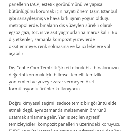
panellerin (ACP) estetik görünümünü ve yapısal
bütünlüğünü korumak için hayati önem taşır. İstanbul
gibi sanayileşmiş ve hava kirliliğinin yoğun olduğu
metropollerde, binaların dış yüzeyleri sürekli olarak
egzoz gazı, toz, is ve asit yağmurlarına maruz kalır. Bu
dış etkenler, zamanla kompozit yüzeylerde
oksitlenmeye, renk solmasına ve kalıcı lekelere yol
açabilir.
Dış Cephe Cam Temizlik Şirketi olarak biz, binalarınızın
değerini korumak için bilimsel temelli temizlik
yöntemleri ve yüzeye zarar vermeyen özel
formülasyonlu ürünler kullanıyoruz.
Doğru kimyasal seçimi, sadece temiz bir görüntü elde
etmek değil, aynı zamanda malzemenin ömrünü
uzatmak anlamına gelir. Yanlış seçilen agresif
temizleyiciler, kompozit panellerin üzerindeki koruyucu
PVDF veya Polyester kaplamayı aşındırarak geri dönüşü