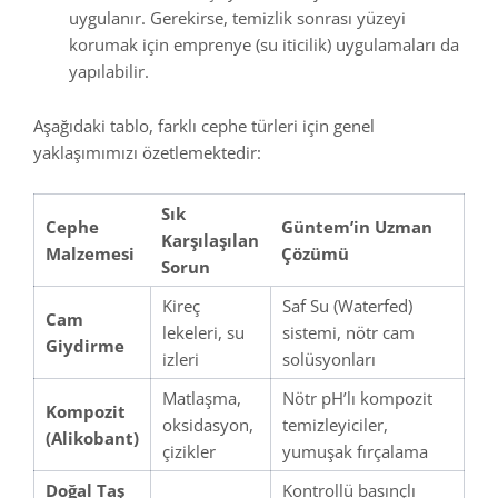
uygulanır. Gerekirse, temizlik sonrası yüzeyi
korumak için emprenye (su iticilik) uygulamaları da
yapılabilir.
Aşağıdaki tablo, farklı cephe türleri için genel
yaklaşımımızı özetlemektedir:
Sık
Cephe
Güntem’in Uzman
Karşılaşılan
Malzemesi
Çözümü
Sorun
Kireç
Saf Su (Waterfed)
Cam
lekeleri, su
sistemi, nötr cam
Giydirme
izleri
solüsyonları
Matlaşma,
Nötr pH’lı kompozit
Kompozit
oksidasyon,
temizleyiciler,
(Alikobant)
çizikler
yumuşak fırçalama
Doğal Taş
Kontrollü basınçlı