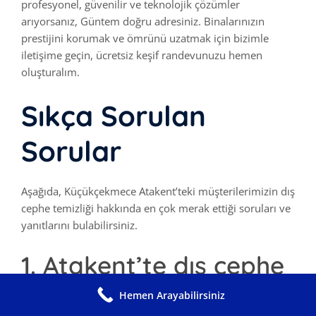
profesyonel, güvenilir ve teknolojik çözümler
arıyorsanız, Güntem doğru adresiniz. Binalarınızın
prestijini korumak ve ömrünü uzatmak için bizimle
iletişime geçin, ücretsiz keşif randevunuzu hemen
oluşturalım.
Sıkça Sorulan
Sorular
Aşağıda, Küçükçekmece Atakent’teki müşterilerimizin dış
cephe temizliği hakkında en çok merak ettiği soruları ve
yanıtlarını bulabilirsiniz.
1. Atakent’te dış cephe
temizliği ne sıklıkta
Hemen Arayabilirsiniz