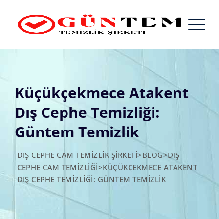
Skip
to
content
Küçükçekmece Atakent
Dış Cephe Temizliği:
Güntem Temizlik
DIŞ CEPHE CAM TEMIZLIK ŞIRKETI
>
BLOG
>
DIŞ
CEPHE CAM TEMIZLIĞI
>
KÜÇÜKÇEKMECE ATAKENT
DIŞ CEPHE TEMIZLIĞI: GÜNTEM TEMIZLIK