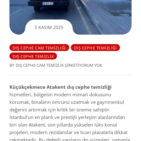
5 KASIM 2025
DIŞ CEPHE CAM TEMIZLIĞI
DIŞ CEPHE TEMIZLIĞI
DIŞ CEPHE TEMIZLIK
BY
DIŞ CEPHE CAM TEMIZLIK ŞIRKETI
YORUM YOK
Küçükçekmece Atakent dış cephe temizliği
hizmetleri, bölgenin modern mimari dokusunu
korumak, binaların ömrünü uzatmak ve gayrimenkul
değerini artırmak için kritik bir öneme sahiptir.
İstanbul’un en planlı ve prestijli yerleşim alanlarından
biri olan Atakent, son yıllarda yükselen lüks konut
projeleri, modern rezidanslar ve ticari plazalarla dikkat
çekmektedir. Bu değerli yapıların dış yüzeyleri, zamanla